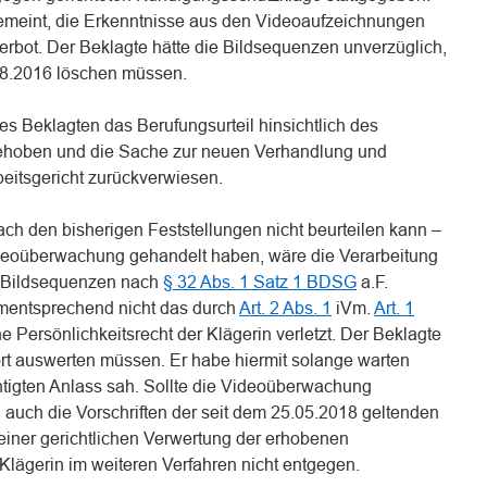
emeint, die Erkenntnisse aus den Videoaufzeichnungen
rbot. Der Beklagte hätte die Bildsequenzen unverzüglich,
.08.2016 löschen müssen.
s Beklagten das Berufungsurteil hinsichtlich des
ehoben und die Sache zur neuen Verhandlung und
eitsgericht zurückverwiesen.
ch den bisherigen Feststellungen nicht beurteilen kann –
deoüberwachung gehandelt haben, wäre die Verarbeitung
n Bildsequenzen nach
§ 32 Abs. 1 Satz 1 BDSG
a.F.
mentsprechend nicht das durch
Art. 2 Abs. 1
iVm.
Art. 1
 Persönlichkeitsrecht der Klägerin verletzt. Der Beklagte
ort auswerten müssen. Er habe hiermit solange warten
chtigten Anlass sah. Sollte die Videoüberwachung
n auch die Vorschriften der seit dem 25.05.2018 geltenden
iner gerichtlichen Verwertung der erhobenen
ägerin im weiteren Verfahren nicht entgegen.