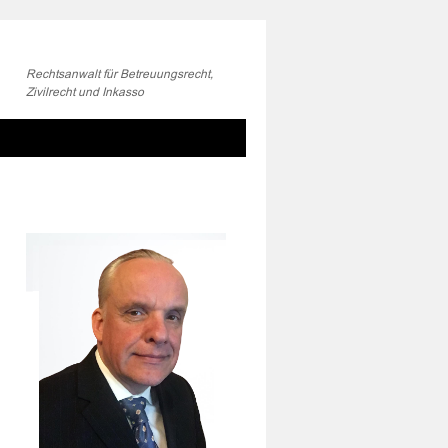
Rechtsanwalt für Betreuungsrecht,
Zivilrecht und Inkasso