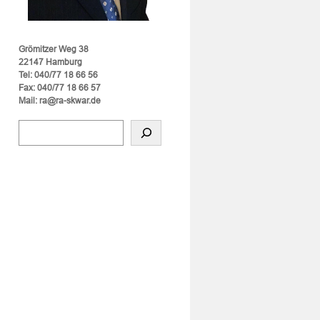
Grömitzer Weg 38
22147 Hamburg
Tel: 040/77 18 66 56
Fax: 040/77 18 66 57
Mail: ra@ra-skwar.de