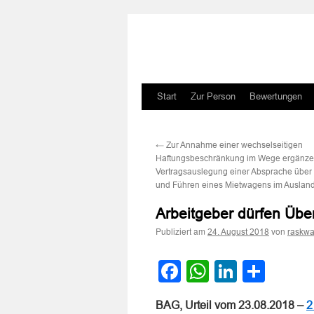
Zum
Start
Zur Person
Bewertungen
Inhalt
←
Zur Annahme einer wechselseitigen
springen
Haftungsbeschränkung im Wege ergänze
Vertragsauslegung einer Absprache über
und Führen eines Mietwagens im Auslan
Arbeitgeber dürfen Üb
Publiziert am
von
24. August 2018
raskwa
Facebook
WhatsApp
LinkedI
Teile
BAG, Urteil vom 23.08.2018 –
2