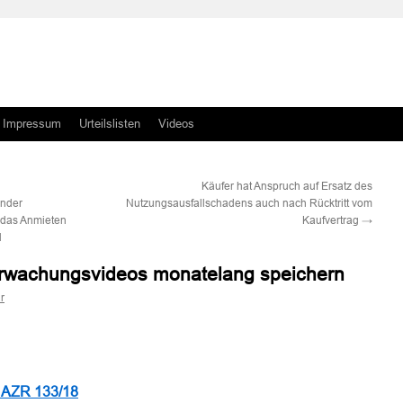
Impressum
Urteilslisten
Videos
Käufer hat Anspruch auf Ersatz des
nder
Nutzungsausfallschadens auch nach Rücktritt vom
 das Anmieten
Kaufvertrag
→
d
erwachungsvideos monatelang speichern
r
n
n
 AZR 133/18