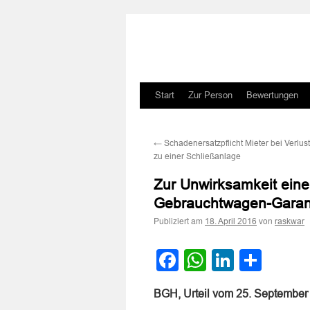
Zum
Start
Zur Person
Bewertungen
Inhalt
←
Schadenersatzpflicht Mieter bei Verlus
springen
zu einer Schließanlage
Zur Unwirksamkeit eine
Gebrauchtwagen-Garan
Publiziert am
von
18. April 2016
raskwar
Facebook
WhatsApp
LinkedI
Teile
BGH, Urteil vom 25. September