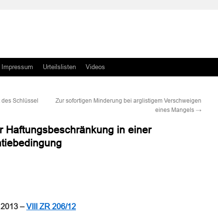
Impressum
Urteilslisten
Videos
t des Schlüssel
Zur sofortigen Minderung bei arglistigem Verschweigen
eines Mangels
→
r Haftungsbeschränkung in einer
tiebedingung
n
n
 2013 –
VIII ZR 206/12