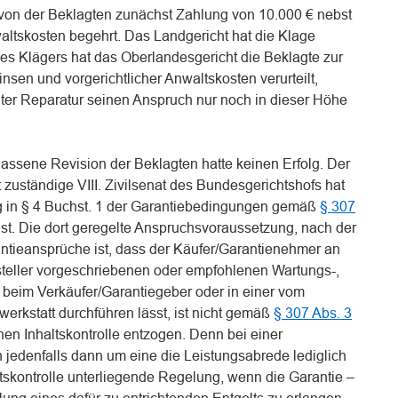
r von der Beklagten zunächst Zahlung von 10.000 € nebst
altskosten begehrt. Das Landgericht hat die Klage
es Klägers hat das Oberlandesgericht die Beklagte zur
nsen und vorgerichtlicher Anwaltskosten verurteilt,
ter Reparatur seinen Anspruch nur noch in dieser Höhe
assene Revision der Beklagten hatte keinen Erfolg. Der
 zuständige VIII. Zivilsenat des Bundesgerichtshofs hat
g in § 4 Buchst. 1 der Garantiebedingungen gemäß
§ 307
ist. Die dort geregelte Anspruchsvoraussetzung, nach der
antieansprüche ist, dass der Käufer/Garantienehmer an
teller vorgeschriebenen oder empfohlenen Wartungs-,
n beim Verkäufer/Garantiegeber oder in einer vom
werkstatt durchführen lässt, ist nicht gemäß
§ 307 Abs. 3
hen Inhaltskontrolle entzogen. Denn bei einer
 jedenfalls dann um eine die Leistungsabrede lediglich
tskontrolle unterliegende Regelung, wenn die Garantie –