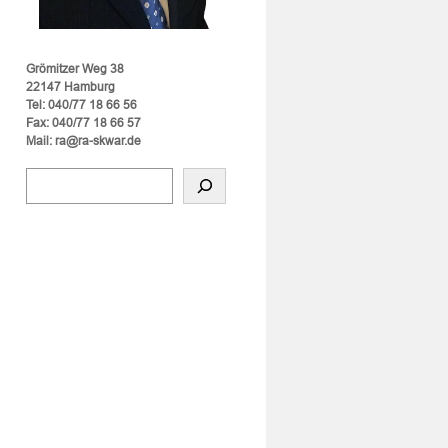
Grömitzer Weg 38
22147 Hamburg
Tel: 040/77 18 66 56
Fax: 040/77 18 66 57
Mail: ra@ra-skwar.de