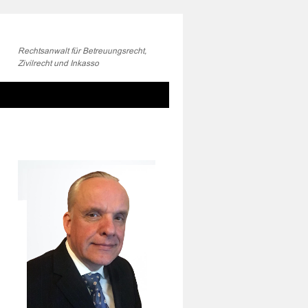
Rechtsanwalt für Betreuungsrecht,
Zivilrecht und Inkasso