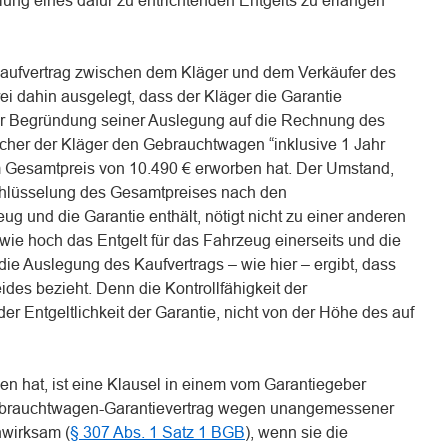
ung eines dafür zu entrichtenden Entgelts zu erlangen
Kaufvertrag zwischen dem Kläger und dem Verkäufer des
i dahin ausgelegt, dass der Kläger die Garantie
 zur Begründung seiner Auslegung auf die Rechnung des
cher der Kläger den Gebrauchtwagen “inklusive 1 Jahr
Gesamtpreis von 10.490 € erworben hat. Der Umstand,
hlüsselung des Gesamtpreises nach den
ug und die Garantie enthält, nötigt nicht zu einer anderen
 wie hoch das Entgelt für das Fahrzeug einerseits und die
 die Auslegung des Kaufvertrags – wie hier – ergibt, dass
ides bezieht. Denn die Kontrollfähigkeit der
er Entgeltlichkeit der Garantie, nicht von der Höhe des auf
en hat, ist eine Klausel in einem vom Garantiegeber
brauchtwagen-Garantievertrag wegen unangemessener
wirksam (
§ 307 Abs. 1 Satz 1 BGB
), wenn sie die