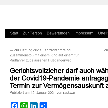
Zum
Start
Zur Person
Bewertungen
Impressum
Urteil
Inhalt
←
Zur Haftung eines Fahrradfahrers bei
Zu
springen
Zusammenstoß mit einem Kind auf einem für
Radfahrer zugelassenen Fußgängerweg
Gerichtsvollzieher darf auch wä
der Covid19-Pandemie antrags
Termin zur Vermögensauskunft 
Publiziert am
von
12. Januar 2021
raskwar
Facebook
WhatsApp
LinkedIn
Teilen