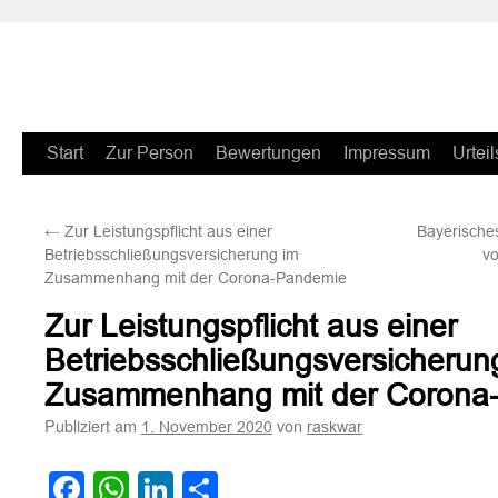
Zum
Start
Zur Person
Bewertungen
Impressum
Urteil
Inhalt
←
Zur Leistungspflicht aus einer
Bayerische
springen
Betriebsschließungsversicherung im
v
Zusammenhang mit der Corona-Pandemie
Zur Leistungspflicht aus einer
Betriebsschließungsversicherun
Zusammenhang mit der Corona
Publiziert am
von
1. November 2020
raskwar
Facebook
WhatsApp
LinkedIn
Teilen