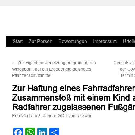
Zum
Start
Zur Person
Bewertungen
Impressum
Urteil
Inhalt
←
Zur Eigentumsverletzung aufgrund durch
Gerichtsvo
springen
Windabdrift auf ein Erdbeerfeld gelangtes
der Co
Pflanzenschutzmittel
Termin
Zur Haftung eines Fahrradfahrer
Zusammenstoß mit einem Kind a
Radfahrer zugelassenen Fußgä
Publiziert am
von
8. Januar 2021
raskwar
Facebook
WhatsApp
LinkedIn
Teilen