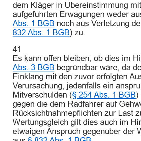
dem Kläger in Übereinstimmung mit
aufgeführten Erwägungen weder a
Abs. 1 BGB
noch aus Verletzung der 
832 Abs. 1 BGB
) zu.
41
Es kann offen bleiben, ob dies im H
Abs. 3 BGB
begründbar wäre, da d
Einklang mit den zuvor erfolgten Au
Verursachung, jedenfalls ein ansp
Mitverschulden (
§ 254 Abs. 1 BGB
)
gegen die dem Radfahrer auf Gehw
Rücksichtnahmepflichten zur Last zu
Wertungsgleich gilt dies auch im Hin
etwaigen Anspruch gegenüber der W
aus
§ 832 Abs. 1 BGB