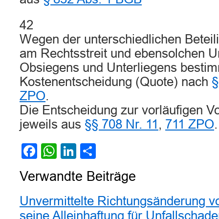
42
Wegen der unterschiedlichen Beteil
am Rechtsstreit und ebensolchen 
Obsiegens und Unterliegens bestimm
Kostenentscheidung (Quote) nach
§
ZPO
.
Die Entscheidung zur vorläufigen Vol
jeweils aus
§§ 708 Nr. 11
,
711 ZPO
.
Facebook
WhatsApp
LinkedIn
Teilen
Verwandte Beiträge
Unvermittelte Richtungsänderung v
seine Alleinhaftung für Unfallschade