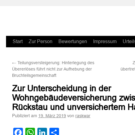
Zum
Start
Zur Person
Bewertungen
Impressum
Urteil
Inhalt
←
Teilungsversteigerung: Hinterlegung des
Z
springen
Übererlöses führt nicht zur Aufhebung der
übertre
Bruchteilsgemeinschaft
Zur Unterscheidung in der
Wohngebäudeversicherung zwis
Rückstau und unversichertem 
Publiziert am
von
19. März 2019
raskwar
Facebook
WhatsApp
LinkedIn
Teilen