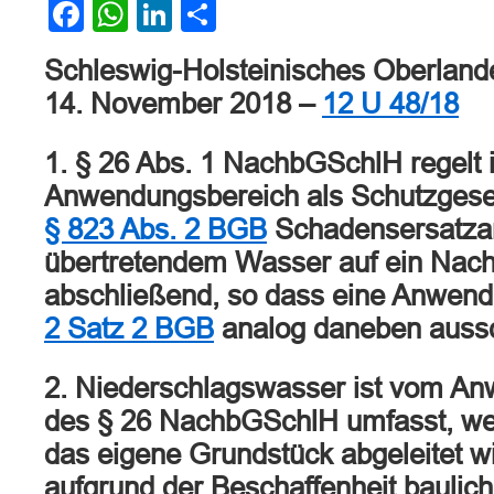
Facebook
WhatsApp
LinkedIn
Teilen
Schleswig-Holsteinisches Oberlande
14. November 2018 –
12 U 48/18
1. § 26 Abs. 1 NachbGSchlH regelt 
Anwendungsbereich als Schutzgeset
§ 823 Abs. 2 BGB
Schadensersatza
übertretendem Wasser auf ein Nac
abschließend, so dass eine Anwen
2 Satz 2 BGB
analog daneben aussc
2. Niederschlagswasser ist vom A
des § 26 NachbGSchlH umfasst, we
das eigene Grundstück abgeleitet wi
aufgrund der Beschaffenheit baulic