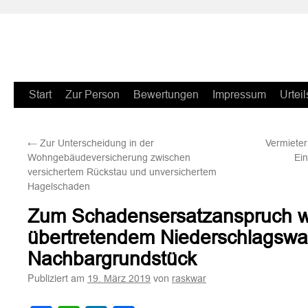
Zum
Start
Zur Person
Bewertungen
Impressum
Urteil
Inhalt
←
Zur Unterscheidung in der
Vermieter
springen
Wohngebäudeversicherung zwischen
Ein
versichertem Rückstau und unversichertem
Hagelschaden
Zum Schadensersatzanspruch 
übertretendem Niederschlagswas
Nachbargrundstück
Publiziert am
von
19. März 2019
raskwar