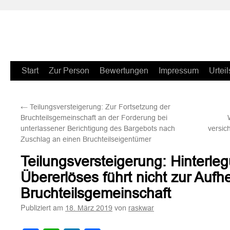
Zum
Start
Zur Person
Bewertungen
Impressum
Urteil
Inhalt
←
Teilungsversteigerung: Zur Fortsetzung der
springen
Bruchteilsgemeinschaft an der Forderung bei
unterlassener Berichtigung des Bargebots nach
versic
Zuschlag an einen Bruchteilseigentümer
Teilungsversteigerung: Hinterle
Übererlöses führt nicht zur Auf
Bruchteilsgemeinschaft
Publiziert am
von
18. März 2019
raskwar