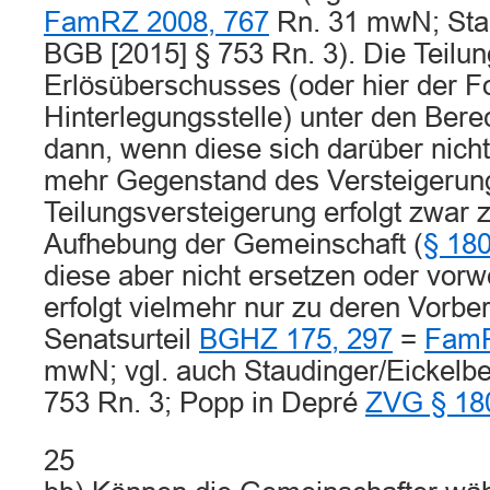
FamRZ 2008, 767
Rn. 31 mwN; Stau
BGB [2015] § 753 Rn. 3). Die Teilu
Erlösüberschusses (oder hier der F
Hinterlegungsstelle) unter den Berech
dann, wenn diese sich darüber nicht 
mehr Gegenstand des Versteigerung
Teilungsversteigerung erfolgt zwar
Aufhebung der Gemeinschaft (
§ 18
diese aber nicht ersetzen oder vor
erfolgt vielmehr nur zu deren Vorber
Senatsurteil
BGHZ 175, 297
=
FamR
mwN; vgl. auch Staudinger/Eickelb
753 Rn. 3; Popp in Depré
ZVG § 18
25