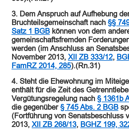
3. Dem Anspruch auf Aufhebung de
Bruchteilsgemeinschaft nach
§§ 749
Satz 1 BGB
können von dem anderen
gemeinschaftsfremden Forderungen
werden (im Anschluss an Senatsbe
November 2013,
XII ZB 333/12
,
BGH
FamRZ 2014, 285
).(Rn.31)
4. Steht die Ehewohnung im Miteig
enthält für die Zeit des Getrenntlebe
Vergütungsregelung nach
§ 1361b 
die gegenüber
§ 745 Abs. 2 BGB
spe
(Fortführung von Senatsbeschluss
2013,
XII ZB 268/13
,
BGHZ 199, 32