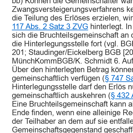
bb) Können die Gemeinschafter wä
Zwangsversteigerungsverfahrens ke
die Teilung des Erlöses erzielen, w
117 Abs. 2 Satz 3 ZVG
hinterlegt. I
sich die Bruchteilsgemeinschaft an
die Hinterlegungsstelle fort (vgl. B
201; Staudinger/Eickelberg BGB [20
MünchKommBGB/K. Schmidt 6. Aufl.
Über den hinterlegten Betrag können
gemeinschaftlich verfügen (
§ 747 S
Hinterlegungsstelle darf den Erlös n
gemeinschaftlich auskehren (
§ 432 
Eine Bruchteilsgemeinschaft kann ab
Ende finden, wenn eine alleinige Re
der Teilhaber an dem auf sie entfal
Gemeinschaftsgegenstand geschaffe