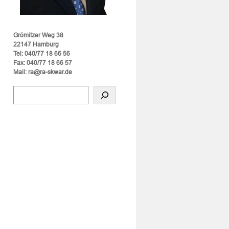
Grömitzer Weg 38
22147 Hamburg
Tel: 040/77 18 66 56
Fax: 040/77 18 66 57
Mail: ra@ra-skwar.de