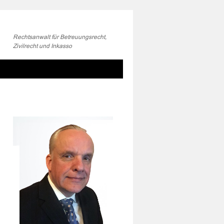
Rechtsanwalt für Betreuungsrecht,
Zivilrecht und Inkasso