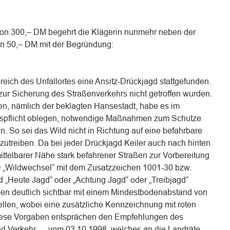
von 300,– DM begehrt die Klägerin nunmehr neben der
n 50,– DM mit der Begründung:
eich des Unfallortes eine Ansitz-Drückjagd stattgefunden.
zur Sicherung des Straßenverkehrs nicht getroffen wurden.
, nämlich der beklagten Hansestadt, habe es im
spflicht oblegen, notwendige Maßnahmen zum Schutze
n. So sei das Wild nicht in Richtung auf eine befahrbare
zutreiben. Da bei jeder Drückjagd Keiler auch nach hinten
ttelbarer Nähe stark befahrener Straßen zur Vorbereitung
 „Wildwechsel“ mit dem Zusatzzeichen 1001-30 bzw.
 „Heute Jagd“ oder „Achtung Jagd“ oder „Treibjagd“
ien deutlich sichtbar mit einem Mindestbodenabstand von
llen, wobei eine zusätzliche Kennzeichnung mit roten
ese Vorgaben entsprächen den Empfehlungen des
d Verkehr … vom 03.10.1998, welches an die Landräte