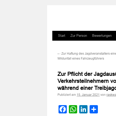
Zum
Start
Zur Person
Bewertungen
Inhalt
←
Zur Haftung des Jagdveranstalters ein
springen
Wildunfall eines Fahrzeugführers
Zur Pflicht der Jagdau
Verkehrsteilnehmern vo
während einer Treibjag
Publiziert am
von
15. Januar 2021
raskwa
Facebook
WhatsApp
LinkedI
Teile