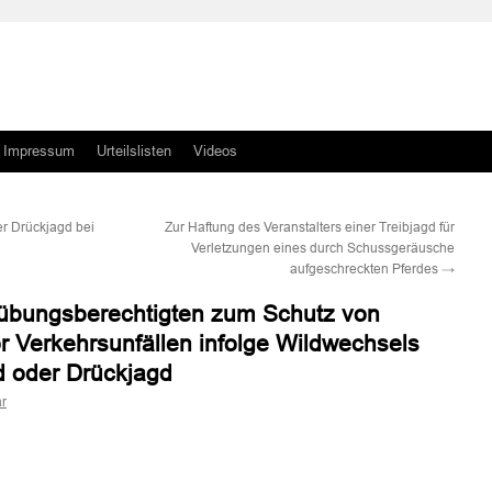
Impressum
Urteilslisten
Videos
er Drückjagd bei
Zur Haftung des Veranstalters einer Treibjagd für
Verletzungen eines durch Schussgeräusche
aufgeschreckten Pferdes
→
sübungsberechtigten zum Schutz von
r Verkehrsunfällen infolge Wildwechsels
d oder Drückjagd
r
n
n