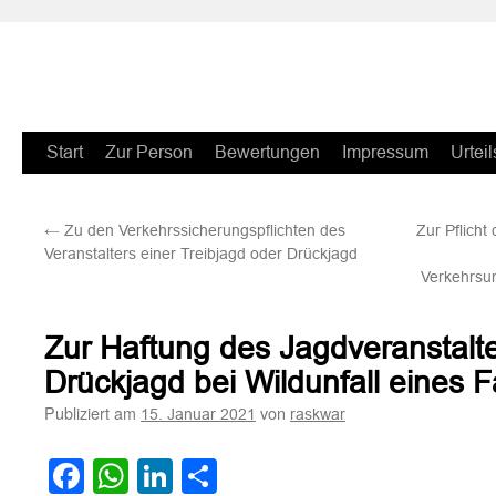
Zum
Start
Zur Person
Bewertungen
Impressum
Urteil
Inhalt
←
Zu den Verkehrssicherungspflichten des
Zur Pflich
springen
Veranstalters einer Treibjagd oder Drückjagd
Verkehrsun
Zur Haftung des Jagdveranstalte
Drückjagd bei Wildunfall eines 
Publiziert am
von
15. Januar 2021
raskwar
Facebook
WhatsApp
LinkedIn
Teilen