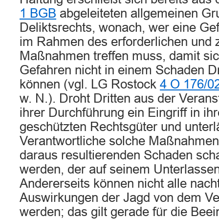
1 BGB
abgeleiteten allgemeinen Gr
Deliktsrechts, wonach, wer eine Gef
im Rahmen des erforderlichen und
Maßnahmen treffen muss, damit sich
Gefahren nicht in einem Schaden Dr
können (vgl. LG Rostock
4 O 176/0
w. N.). Droht Dritten aus der Veran
ihrer Durchführung ein Eingriff in ih
geschützten Rechtsgüter und unterl
Verantwortliche solche Maßnahmen,
daraus resultierenden Schaden scha
werden, der auf seinem Unterlassen
Andererseits können nicht alle nacht
Auswirkungen der Jagd von dem Ver
werden; das gilt gerade für die Beei