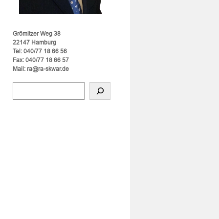
Grömitzer Weg 38
22147 Hamburg
Tel: 040/77 18 66 56
Fax: 040/77 18 66 57
Mail: ra@ra-skwar.de