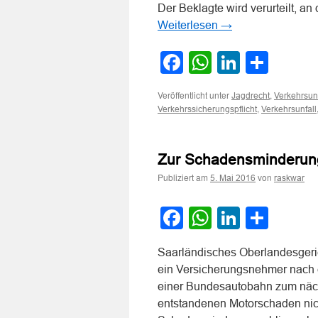
Der Beklagte wird verurteilt, a
Weiterlesen
→
Facebook
WhatsApp
LinkedI
Teile
Veröffentlicht unter
,
Jagdrecht
Verkehrsunf
,
Verkehrssicherungspflicht
Verkehrsunfall
Zur Schadensminderung
Publiziert am
von
5. Mai 2016
raskwar
Facebook
WhatsApp
LinkedI
Teile
Saarländisches Oberlandesgeric
ein Versicherungsnehmer nach
einer Bundesautobahn zum nächs
entstandenen Motorschaden nich