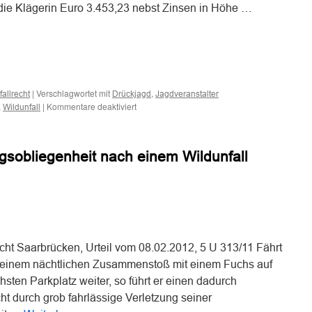
n die Klägerin Euro 3.453,23 nebst Zinsen in Höhe …
n
n
|
Verschlagwortet mit
,
allrecht
Drückjagd
Jagdveranstalter
für
,
|
Kommentare deaktiviert
Wildunfall
Zur
Haftung
des
sobliegenheit nach einem Wildunfall
Jagdveranstalters
einer
Drückjagd
bei
Wildunfall
n
n
eines
Fahrzeugführers
ht Saarbrücken, Urteil vom 08.02.2012, 5 U 313/11 Fährt
 einem nächtlichen Zusammenstoß mit einem Fuchs auf
ten Parkplatz weiter, so führt er einen dadurch
t durch grob fahrlässige Verletzung seiner