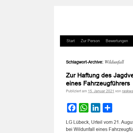
Zum
Start
Zur Person
Bewertungen
Inhalt
Wildunfall
Schlagwort-Archive:
springen
Zur Haftung des Jagdver
eines Fahrzeugführers
Publiziert am
von
15. Januar 2021
raskwa
Facebook
WhatsApp
LinkedI
Teile
LG Lübeck, Urteil vom 21. Augu
bei Wildunfall eines Fahrzeugfü