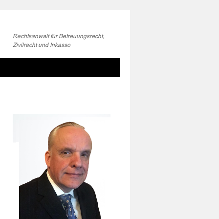
Rechtsanwalt für Betreuungsrecht,
Zivilrecht und Inkasso