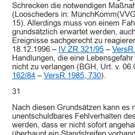
Schrecken die notwendigen Maßnahm
(Looscheders in: MünchKomm(VVG)
15). Allerdings muss von einem Fah
grundsätzlich erwartet werden, auc
Ereignisse sachgerecht zu reagieren
18.12.1996 –
IV ZR 321/95
–
VersR 
Handlungen, die eine Lebensgefahr
nicht zu verlangen (BGH, Urt. v. 06
162/84
–
VersR 1985, 730
).
31
Nach diesen Grundsätzen kann es ni
unentschuldbares Fehlverhalten de
werden, dass er nicht sofort angehal
überhaupt ein Standstreifen vorhan