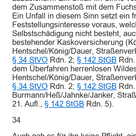
dem Zusammenstoß mit dem Fuchs n
Ein Unfall in diesem Sinn setzt ein 
Feststellungsinteresse voraus, welc
Selbstschädigung nicht besteht, auc
bestehender Kaskoversicherung (Kö
Hentschel/König/Dauer, Straßenverke
§ 34 StVO
Rdn. 2;
§ 142 StGB
Rdn. 
dem Überfahren herrenlosen Wildes 
Hentschel/König/Dauer, Straßenverke
§ 34 StVO
Rdn. 2;
§ 142 StGB
Rdn. 
Burmann/Heß/Jahnke/Janker, Straß
21. Aufl.,
§ 142 StGB
Rdn. 5).
34