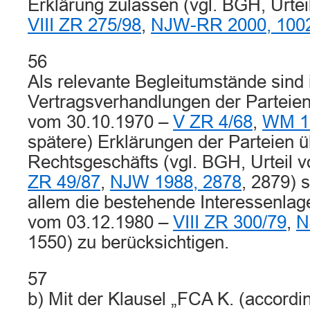
Erklärung zulassen (vgl. BGH, Urte
VIII ZR 275/98
,
NJW-RR 2000, 100
56
Als relevante Begleitumstände sind
Vertragsverhandlungen der Parteien 
vom 30.10.1970 –
V ZR 4/68
,
WM 1
spätere) Erklärungen der Parteien ü
Rechtsgeschäfts (vgl. BGH, Urteil 
ZR 49/87
,
NJW 1988, 2878
, 2879) 
allem die bestehende Interessenlage
vom 03.12.1980 –
VIII ZR 300/79
,
N
1550) zu berücksichtigen.
57
b) Mit der Klausel „FCA K. (accordi