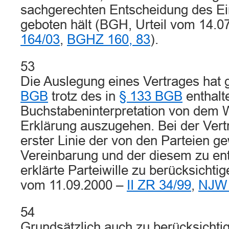
sachgerechten Entscheidung des Ein
geboten hält (BGH, Urteil vom 14.0
164/03
,
BGHZ 160, 83
).
53
Die Auslegung eines Vertrages ha
BGB
trotz des in
§ 133 BGB
enthalt
Buchstabeninterpretation von dem W
Erklärung auszugehen. Bei der Vert
erster Linie der von den Parteien g
Vereinbarung und der diesem zu en
erklärte Parteiwille zu berücksichtig
vom 11.09.2000 –
II ZR 34/99
,
NJW 
54
Grundsätzlich auch zu berücksichtig