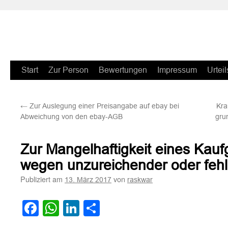
Zum
Start
Zur Person
Bewertungen
Impressum
Urteil
Inhalt
←
Zur Auslegung einer Preisangabe auf ebay bei
Kra
springen
Abweichung von den ebay-AGB
gru
Zur Mangelhaftigkeit eines Kau
wegen unzureichender oder feh
Publiziert am
von
13. März 2017
raskwar
Facebook
WhatsApp
LinkedIn
Teilen