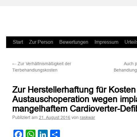
Zum
Start
Zur Person
Bewertungen
Impressum
Urteil
Inhalt
←
Zur Verhältnismäßigkeit der
Auch p
springen
Tierbehandlungskosten
Behandlunge
Zur Herstellerhaftung für Kosten
Austauschoperation wegen impla
mangelhaftem Cardioverter-Defibr
Publiziert am
von
21. August 2016
raskwar
Facebook
WhatsApp
LinkedIn
Teilen