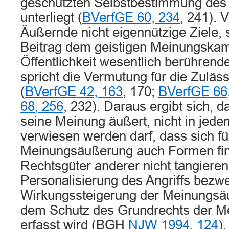
geschützten Selbstbestimmung de
unterliegt (
BVerfGE 60, 234
, 241). V
Äußernde nicht eigennützige Ziele, 
Beitrag dem geistigen Meinungskamp
Öffentlichkeit wesentlich berührend
spricht die Vermutung für die Zuläs
(
BVerfGE 42, 163
, 170;
BVerfGE 66
68, 256
, 232). Daraus ergibt sich, d
seine Meinung äußert, nicht in jede
verwiesen werden darf, dass sich fü
Meinungsäußerung auch Formen find
Rechtsgüter anderer nicht tangieren
Personalisierung des Angriffs bezwe
Wirkungssteigerung der Meinungsä
dem Schutz des Grundrechts der Me
erfasst wird (BGH
NJW 1994, 124
).