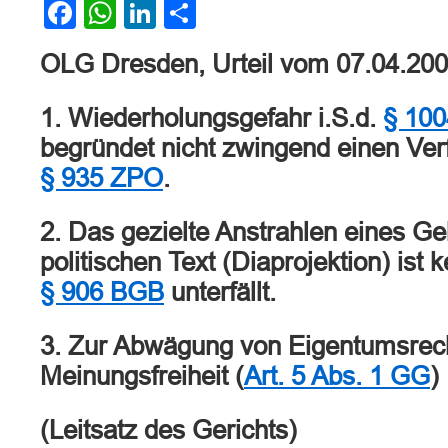
Facebook
WhatsApp
LinkedIn
Teilen
OLG Dresden, Urteil vom 07.04.20
1. Wiederholungsgefahr i.S.d.
§ 100
begründet nicht zwingend einen Ve
§ 935 ZPO
.
2. Das gezielte Anstrahlen eines G
politischen Text (Diaprojektion) ist 
§ 906 BGB
unterfällt.
3. Zur Abwägung von Eigentumsrech
Meinungsfreiheit (
Art. 5 Abs. 1 GG
)
(Leitsatz des Gerichts)