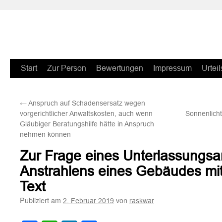
Zum
Start
Zur Person
Bewertungen
Impressum
Urteil
Inhalt
←
Anspruch auf Schadensersatz wegen
springen
vorgerichtlicher Anwaltskosten, auch wenn
Sonnenlicht
Gläubiger Beratungshilfe hätte in Anspruch
nehmen können
Zur Frage eines Unterlassungs
Anstrahlens eines Gebäudes mit
Text
Publiziert am
von
2. Februar 2019
raskwar