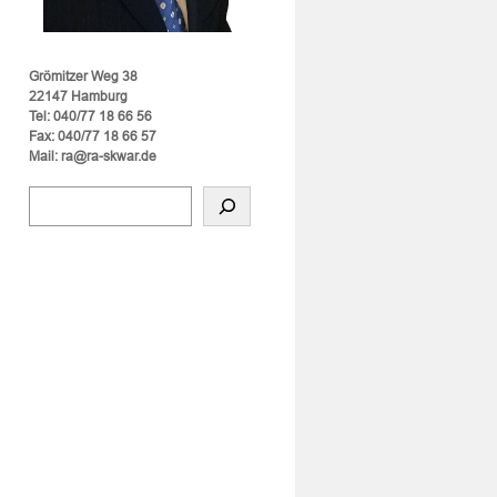
Grömitzer Weg 38
22147 Hamburg
Tel: 040/77 18 66 56
Fax: 040/77 18 66 57
Mail: ra@ra-skwar.de