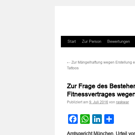
Zum
Start
Zur Person
Bewertungen
Inhalt
←
Zur Mängelhaftung wegen Erstellung ei
springen
Tattoos
Zur Frage des Bestehe
Fitnessvertrages wege
Publiziert am
von
9. Juli 2016
raskwar
Facebook
WhatsApp
LinkedI
Teile
Amtsgericht München, Urteil vo