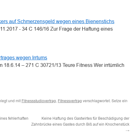
mkers auf Schmerzensgeld wegen eines Bienenstichs
11.2017 - 34 C 146/16 Zur Frage der Haftung eines
rtrages wegen Irrtums
m 18.6.14 – 271 C 30721/13 Teure Fitness Wer irrtümlich
legt und mit
,
verschlagwortet. Setze ein
Fitnessstudiovertrag
Fitnessvertrag
nes fehlerhaften
Keine Haftung des Gastwirtes für Beschädigung der
Zahnbrücke eines Gastes durch Biß auf ein Knochenstück
→