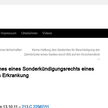
Impressum
Urteilslisten
Videos
nes fehlerhaften
Keine Haftung des Gastwirtes für Beschädigung der
Zahnbrücke eines Gastes durch Biß auf ein Knochenstück
→
nes eines Sonderkündigungsrechts eines
n Erkrankung
n
n
m 13.10.11 –
213 C 22567/11