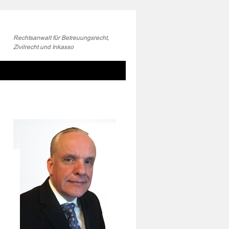
Rechtsanwalt für Betreuungsrecht,
Zivilrecht und Inkasso