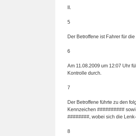
II.
5
Der Betroffene ist Fahrer für d
6
Am 11.08.2009 um 12:07 Uhr füh
Kontrolle durch.
7
Der Betroffene führte zu den fo
Kennzeichen ########## sowi
########, wobei sich die Lenk- 
8