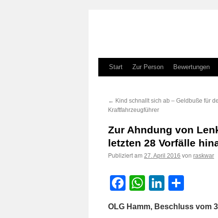
Zum
Start
Zur Person
Bewertungen
Inhalt
←
Kind schnallt sich ab – Geldbuße für d
springen
Kraftfahrzeugführer
Zur Ahndung von Lenk
letzten 28 Vorfälle hin
Publiziert am
von
27. April 2016
raskwar
Facebook
WhatsApp
LinkedI
Teile
OLG Hamm, Beschluss vom 3