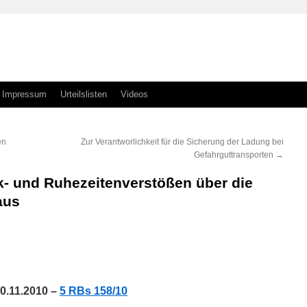
Impressum
Urteilslisten
Videos
en
Zur Verantworlichkeit für die Sicherung der Ladung bei
Gefahrguttransporten
→
- und Ruhezeitenverstößen über die
aus
n
n
0.11.2010 –
5 RBs 158/10