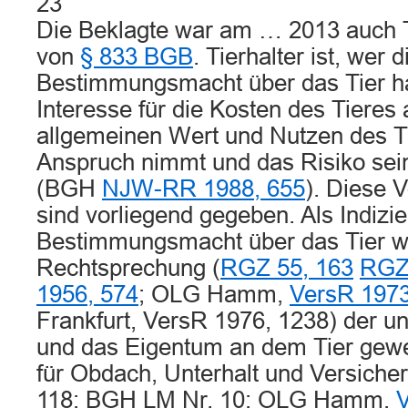
23
Die Beklagte war am … 2013 auch T
von
§ 833 BGB
. Tierhalter ist, wer d
Bestimmungsmacht über das Tier h
Interesse für die Kosten des Tieres
allgemeinen Wert und Nutzen des Tie
Anspruch nimmt und das Risiko sein
(BGH
NJW-RR 1988, 655
). Diese 
sind vorliegend gegeben. Als Indizie
Bestimmungsmacht über das Tier w
Rechtsprechung (
RGZ 55, 163
RGZ 
1956, 574
; OLG Hamm,
VersR 1973
Frankfurt, VersR 1976, 1238) der un
und das Eigentum an dem Tier gewer
für Obdach, Unterhalt und Versicher
118; BGH LM Nr. 10; OLG Hamm,
V