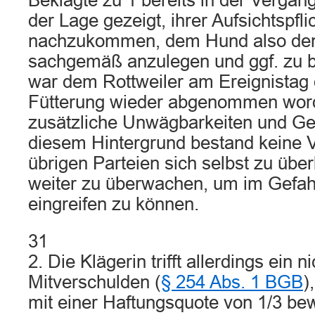
Beklagte zu 1 bereits in der Vergang
der Lage gezeigt, ihrer Aufsichtspfli
nachzukommen, dem Hund also de
sachgemäß anzulegen und ggf. zu 
war dem Rottweiler am Ereignistag 
Fütterung wieder abgenommen word
zusätzliche Unwägbarkeiten und Ge
diesem Hintergrund bestand keine V
übrigen Parteien sich selbst zu übe
weiter zu überwachen, um im Gefahr
eingreifen zu können.
31
2. Die Klägerin trifft allerdings ein 
Mitverschulden (
§ 254 Abs. 1 BGB
)
mit einer Haftungsquote von 1/3 bew