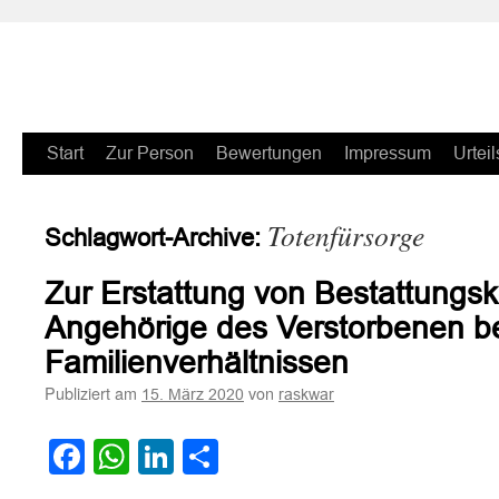
Zum
Start
Zur Person
Bewertungen
Impressum
Urteil
Inhalt
Totenfürsorge
Schlagwort-Archive:
springen
Zur Erstattung von Bestattungs
Angehörige des Verstorbenen be
Familienverhältnissen
Publiziert am
von
15. März 2020
raskwar
Facebook
WhatsApp
LinkedIn
Teilen