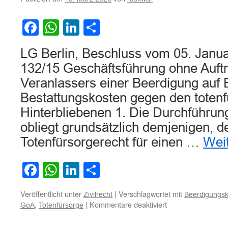
bei
gestörten
Facebook
WhatsApp
LinkedIn
Teilen
Familienve
LG Berlin, Beschluss vom 05. Janua
132/15 Geschäftsführung ohne Auft
Veranlassers einer Beerdigung auf E
Bestattungskosten gegen den totenf
Hinterbliebenen 1. Die Durchführun
obliegt grundsätzlich demjenigen, d
Totenfürsorgerecht für einen …
Wei
Facebook
WhatsApp
LinkedIn
Teilen
Veröffentlicht unter
|
Verschlagwortet mit
Zivilrecht
Beerdigungs
für
,
|
Kommentare deaktiviert
GoA
Totenfürsorge
Zum
Anspruch