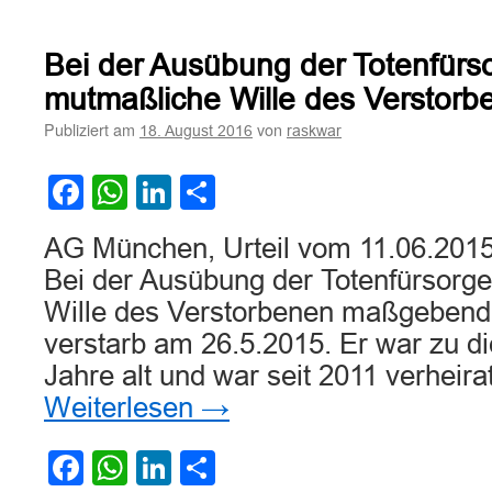
Gestaltung
einer
Grabstätte
Bei der Ausübung der Totenfürso
von
Totenfürsorgerecht
mutmaßliche Wille des Versto
umfasst
Publiziert am
von
18. August 2016
raskwar
Facebook
WhatsApp
LinkedIn
Teilen
AG München, Urteil vom 11.06.201
Bei der Ausübung der Totenfürsorge
Wille des Verstorbenen maßgebend
verstarb am 26.5.2015. Er war zu d
Jahre alt und war seit 2011 verheira
Weiterlesen
→
Facebook
WhatsApp
LinkedIn
Teilen