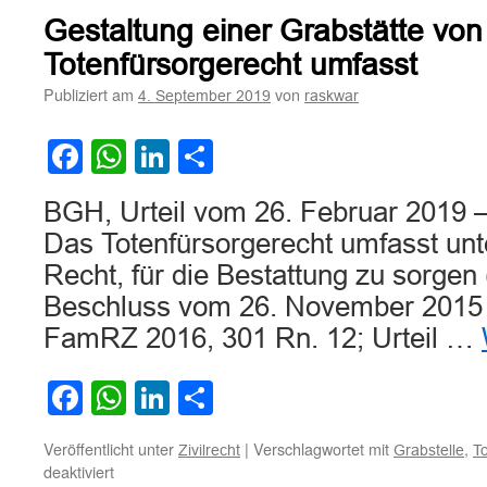
des
Gestaltung einer Grabstätte von
Veranlassers
einer
Totenfürsorgerecht umfasst
Beerdigung
Publiziert am
von
4. September 2019
raskwar
auf
Erstattung
der
Facebook
WhatsApp
LinkedIn
Teilen
Bestattungskosten
gegen
BGH, Urteil vom 26. Februar 2019 –
den
totenfürsorgeberec
Das Totenfürsorgerecht umfasst un
Hinterbliebenen
Recht, für die Bestattung zu sorge
Beschluss vom 26. November 2015 –
FamRZ 2016, 301 Rn. 12; Urteil …
Facebook
WhatsApp
LinkedIn
Teilen
Veröffentlicht unter
|
Verschlagwortet mit
,
Zivilrecht
Grabstelle
T
für
deaktiviert