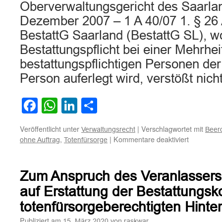
Oberverwaltungsgericht des Saarlan
Dezember 2007 – 1 A 40/07 1. § 26 
BestattG Saarland (BestattG SL), w
Bestattungspflicht bei einer Mehrhei
bestattungspflichtigen Personen der 
Person auferlegt wird, verstößt nic
Facebook
WhatsApp
LinkedIn
Teilen
Veröffentlicht unter
|
Verschlagwortet mit
Verwaltungsrecht
Beer
für
,
|
Kommentare deaktiviert
ohne Auftrag
Totenfürsorge
Zur
Erstattung
von
Zum Anspruch des Veranlassers
Bestattun
durch
auf Erstattung der Bestattungs
Angehörig
totenfürsorgeberechtigten Hinte
des
Verstorbe
Publiziert am
von
15. März 2020
raskwar