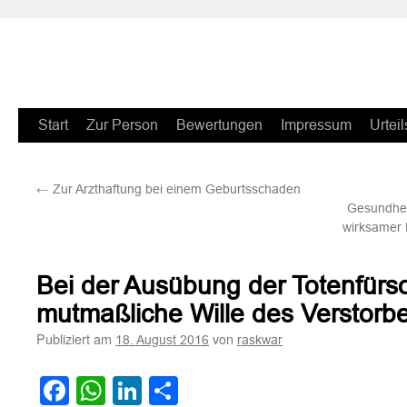
Zum
Start
Zur Person
Bewertungen
Impressum
Urteil
Inhalt
←
Zur Arzthaftung bei einem Geburtsschaden
springen
Gesundhei
wirksamer E
Bei der Ausübung der Totenfürso
mutmaßliche Wille des Versto
Publiziert am
von
18. August 2016
raskwar
Facebook
WhatsApp
LinkedIn
Teilen