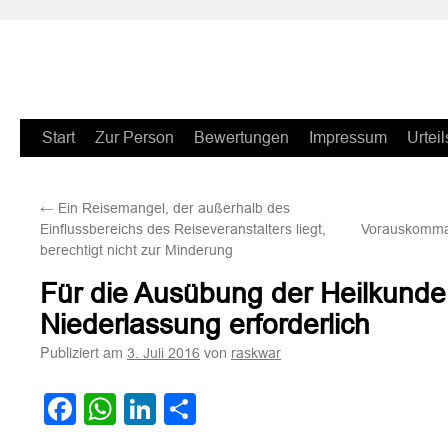
Zum
Start
Zur Person
Bewertungen
Impressum
Urteil
Inhalt
←
Ein Reisemangel, der außerhalb des
springen
Einflussbereichs des Reiseveranstalters liegt,
Vorauskomman
berechtigt nicht zur Minderung
Für die Ausübung der Heilkunde 
Niederlassung erforderlich
Publiziert am
von
3. Juli 2016
raskwar
Facebook
WhatsApp
LinkedIn
Teilen