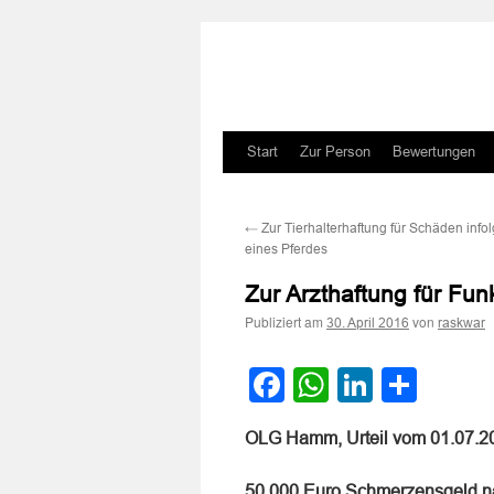
Zum
Start
Zur Person
Bewertungen
Inhalt
←
Zur Tierhalterhaftung für Schäden inf
springen
eines Pferdes
Zur Arzthaftung für Fun
Publiziert am
von
30. April 2016
raskwar
Facebook
WhatsApp
LinkedI
Teile
OLG Hamm, Urteil vom 01.07.2
50.000 Euro Schmerzensgeld nac