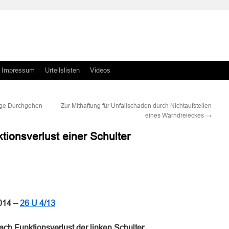
Impressum
Urteilslisten
Videos
olge Durchgehen
Zur Mithaftung für Unfallschaden durch Nichtaufstellen
eines Warndreieckes
→
ktionsverlust einer Schulter
n
n
014 –
26 U 4/13
h Funktionsverlust der linken Schulter