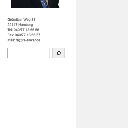
Grömitzer Weg 38
22147 Hamburg
Tel: 040/77 18 66 56
Fax: 040/77 18 66 57
Mail: ra@ra-skwar.de