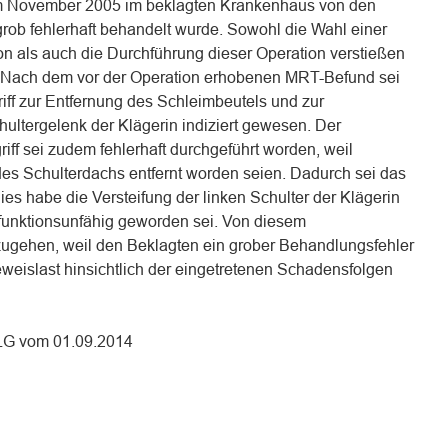
n im November 2005 im beklagten Krankenhaus von den
rob fehlerhaft behandelt wurde. Sowohl die Wahl einer
on als auch die Durchführung dieser Operation verstießen
. Nach dem vor der Operation erhobenen MRT-Befund sei
riff zur Entfernung des Schleimbeutels und zur
ltergelenk der Klägerin indiziert gewesen. Der
ff sei zudem fehlerhaft durchgeführt worden, weil
 des Schulterdachs entfernt worden seien. Dadurch sei das
ies habe die Versteifung der linken Schulter der Klägerin
m funktionsunfähig geworden sei. Von diesem
gehen, weil den Beklagten ein grober Behandlungsfehler
eweislast hinsichtlich der eingetretenen Schadensfolgen
OLG vom 01.09.2014
n
n