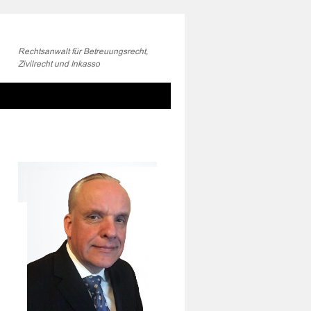
Rechtsanwalt für Betreuungsrecht,
Zivilrecht und Inkasso