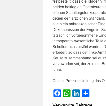
festgestellt, dass die Klägeri
beiden beklagten Operateuren g
offenen Schultergelenksoperati
gegen den ärztlichen Standard
allein ein arthroskopischer Eing
Dekompression der Enge im Schu
tatsächlich vorgenommene Eingri
intraoperativ wesentliche Teile
Schulterdach zerstört worden. D
erfordert, so dass der linke Ar
Kausalzusammenhang sei auszu
vorzuwerfen sei, der zu einer B
führe.
Quelle: Pressemitteilung des 
Facebook
WhatsApp
LinkedI
Teile
Verwandte Beiträge