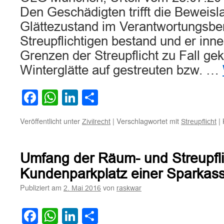
Den Geschädigten trifft die Beweisla
Glättezustand im Verantwortungsbe
Streupflichtigen bestand und er inne
Grenzen der Streupflicht zu Fall g
Winterglätte auf gestreuten bzw. …
Facebook
WhatsApp
LinkedIn
Teilen
Veröffentlicht unter
|
Verschlagwortet mit
|
Zivilrecht
Streupflicht
Umfang der Räum- und Streupfli
Kundenparkplatz einer Sparkas
Publiziert am
von
2. Mai 2016
raskwar
Facebook
WhatsApp
LinkedIn
Teilen