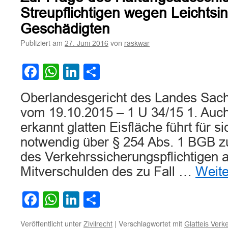
bei
Streupflichtigen wegen Leichtsin
Schneefall
Geschädigten
Publiziert am
von
27. Juni 2016
raskwar
Facebook
WhatsApp
LinkedIn
Teilen
Oberlandesgericht des Landes Sachs
vom 19.10.2015 – 1 U 34/15 1. Auch
erkannt glatten Eisfläche führt für si
notwendig über § 254 Abs. 1 BGB z
des Verkehrssicherungspflichtigen
Mitverschulden des zu Fall …
Weit
Facebook
WhatsApp
LinkedIn
Teilen
Veröffentlicht unter
|
Verschlagwortet mit
Zivilrecht
Glatteis Verk