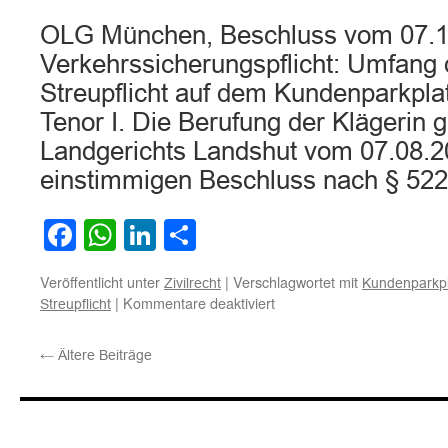
OLG München, Beschluss vom 07.1
Verkehrssicherungspflicht: Umfang
Streupflicht auf dem Kundenparkpla
Tenor I. Die Berufung der Klägerin 
Landgerichts Landshut vom 07.08.2
einstimmigen Beschluss nach § 5
Facebook
WhatsApp
LinkedIn
Teilen
Veröffentlicht unter
|
Verschlagwortet mit
Zivilrecht
Kundenparkpl
für
|
Kommentare deaktiviert
Streupflicht
Umfang
der
←
Ältere Beiträge
Räum-
und
Streupflicht
auf
dem