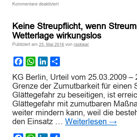
für
Kommentare deaktiviert
Zur
Frage
des
Keine Streupflicht, wenn Streum
Haftungsausschlusses
des
Wetterlage wirkungslos
Streupflichtigen
Publiziert am
von
25. Mai 2016
raskwar
wegen
Leichtsinnigkeit
des
Facebook
WhatsApp
LinkedIn
Teilen
Geschädigten
KG Berlin, Urteil vom 25.03.2009 –
Grenze der Zumutbarkeit für einen S
Glättegefahr zu beseitigen, ist errei
Glättegefahr mit zumutbaren Maßn
weiter mindern kann, weil die best
den Einsatz …
Weiterlesen
→