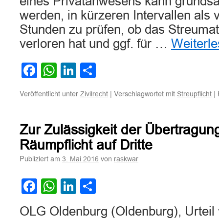
eines Privatanwesens kann grundsätz
werden, in kürzeren Intervallen als
Stunden zu prüfen, ob das Streumat
verloren hat und ggf. für …
Weiterl
Facebook
WhatsApp
LinkedIn
Teilen
Veröffentlicht unter
|
Verschlagwortet mit
|
Zivilrecht
Streupflicht
Zur Zulässigkeit der Übertragun
Räumpflicht auf Dritte
Publiziert am
von
3. Mai 2016
raskwar
Facebook
WhatsApp
LinkedIn
Teilen
OLG Oldenburg (Oldenburg), Urteil