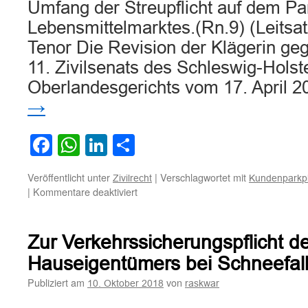
Umfang der Streupflicht auf dem Pa
Lebensmittelmarktes.(Rn.9) (Leitsat
Tenor Die Revision der Klägerin geg
11. Zivilsenats des Schleswig-Holst
Oberlandesgerichts vom 17. April 
→
Facebook
WhatsApp
LinkedIn
Teilen
Veröffentlicht unter
|
Verschlagwortet mit
Zivilrecht
Kundenparkpl
für
|
Kommentare deaktiviert
Zum
Umfang
der
Zur Verkehrssicherungspflicht d
Streupflicht
auf
Hauseigentümers bei Schneefal
dem
Publiziert am
von
10. Oktober 2018
raskwar
Parkplatz
eines