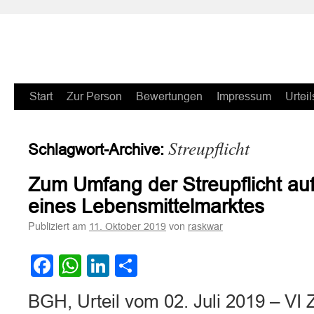
Zum
Start
Zur Person
Bewertungen
Impressum
Urteil
Inhalt
Streupflicht
Schlagwort-Archive:
springen
Zum Umfang der Streupflicht au
eines Lebensmittelmarktes
Publiziert am
von
11. Oktober 2019
raskwar
Facebook
WhatsApp
LinkedIn
Teilen
BGH, Urteil vom 02. Juli 2019 – VI