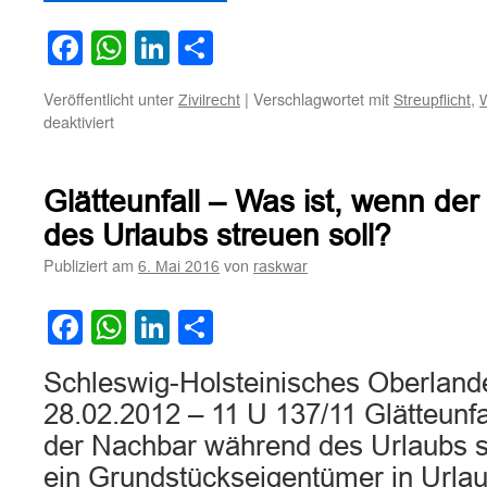
Facebook
WhatsApp
LinkedIn
Teilen
Veröffentlicht unter
|
Verschlagwortet mit
,
Zivilrecht
Streupflicht
W
für
deaktiviert
Zur
Streu-
und
Glätteunfall – Was ist, wenn d
Räumpflicht
bei
des Urlaubs streuen soll?
öffentlicher
Publiziert am
von
6. Mai 2016
raskwar
innerörtlicher
Straße
Facebook
WhatsApp
LinkedIn
Teilen
Schleswig-Holsteinisches Oberlande
28.02.2012 – 11 U 137/11 Glätteunfa
der Nachbar während des Urlaubs st
ein Grundstückseigentümer in Urlau