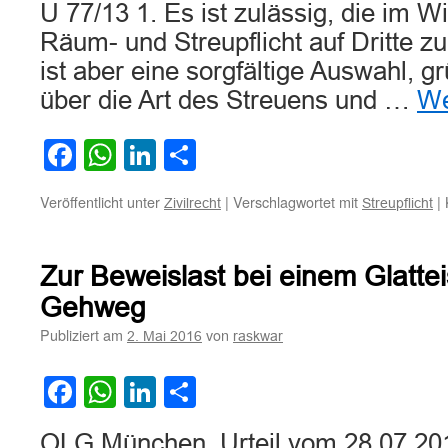
U 77/13 1. Es ist zulässig, die im W
Räum- und Streupflicht auf Dritte z
ist aber eine sorgfältige Auswahl, 
über die Art des Streuens und …
We
Facebook
WhatsApp
LinkedIn
Teilen
Veröffentlicht unter
|
Verschlagwortet mit
|
Zivilrecht
Streupflicht
Zur Beweislast bei einem Glattei
Gehweg
Publiziert am
von
2. Mai 2016
raskwar
Facebook
WhatsApp
LinkedIn
Teilen
OLG München, Urteil vom 28.07.20