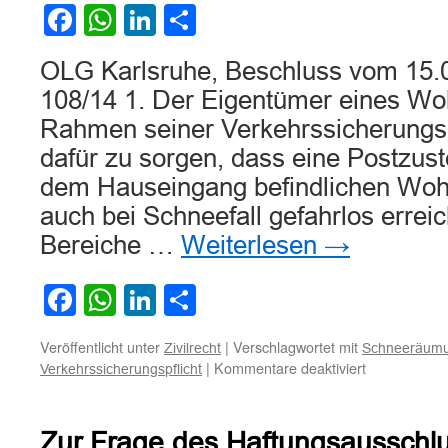
Lebensmittelmarktes
Facebook
WhatsApp
LinkedIn
Teilen
OLG Karlsruhe, Beschluss vom 15.
108/14 1. Der Eigentümer eines Wo
Rahmen seiner Verkehrssicherungspf
dafür zu sorgen, dass eine Postzust
dem Hauseingang befindlichen Woh
auch bei Schneefall gefahrlos erre
Bereiche …
Weiterlesen
→
Facebook
WhatsApp
LinkedIn
Teilen
Veröffentlicht unter
|
Verschlagwortet mit
Zivilrecht
Schneeräum
für
|
Kommentare deaktiviert
Verkehrssicherungspflicht
Zur
Verkehrssich
des
Zur Frage des Haftungsausschl
Hauseigentü