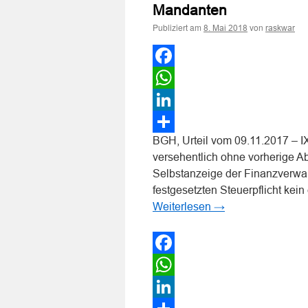
Mandanten
Erstattung
einer
Publiziert am
von
8. Mai 2018
raskwar
steuerrechtlichen
Selbstanzeige
und
zum
Facebook
Mitverschulden
des
WhatsApp
Auftraggebers
LinkedIn
BGH, Urteil vom 09.11.2017 – IX
Teilen
versehentlich ohne vorherige A
Selbstanzeige der Finanzverwal
festgesetzten Steuerpflicht kei
Weiterlesen
→
Facebook
WhatsApp