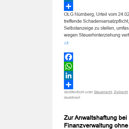
LinkedIn
OLG Nürnberg, Urteil vom 24.0
Teilen
treffende Schadensersatzpflicht,
Selbstanzeige zu stellen, umfas
wegen Steuerhinterziehung verh
→
Facebook
WhatsApp
LinkedIn
Veröffentlicht unter
,
Steuerrecht
Zivilrecht
Teilen
für
deaktiviert
Zur
Steuerberaterhaftung
bei
Zur Anwaltshaftung bei 
Versäumung
der
Finanzverwaltung ohne
rechtzeitigen