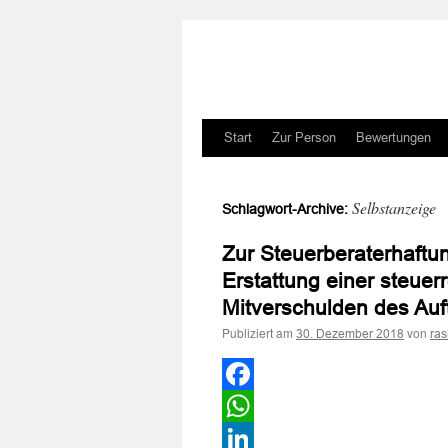
Zum
Start
Zur Person
Bewertungen
Inhalt
Selbstanzeige
Schlagwort-Archive:
springen
Zur Steuerberaterhaftu
Erstattung einer steue
Mitverschulden des Auf
Publiziert am
von
30. Dezember 2018
ra
Facebook
WhatsApp