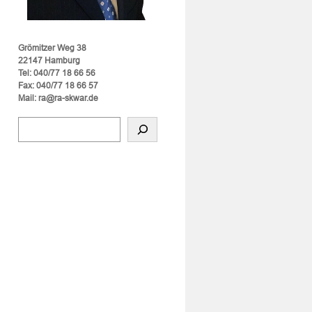
Grömitzer Weg 38
22147 Hamburg
Tel: 040/77 18 66 56
Fax: 040/77 18 66 57
Mail: ra@ra-skwar.de