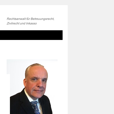
Rechtsanwalt für Betreuungsrecht,
Zivilrecht und Inkasso