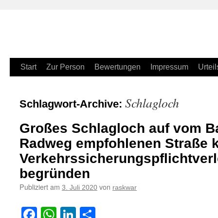
Zum
Start
Zur Person
Bewertungen
Impressum
Urteil
Inhalt
Schlagloch
Schlagwort-Archive:
springen
Großes Schlagloch auf vom Ba
Radweg empfohlenen Straße k
Verkehrssicherungspflichtver
begründen
Publiziert am
von
3. Juli 2020
raskwar
Facebook
WhatsApp
LinkedIn
Teilen