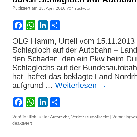
als
Publiziert am
von
28. April 2016
raskwar
Radweg
empfohlenen
Straße
Facebook
WhatsApp
LinkedIn
Teilen
kann
Vorwurf
OLG Hamm, Urteil vom 15.11.2013 
der
Verkehrssich
Schlagloch auf der Autobahn – Lan
begründen
den Schaden, den ein Pkw beim Dur
Schlaglochs auf der Bundesautobahn
hat, haftet das beklagte Land Nordr
aufgrund …
Weiterlesen
→
Facebook
WhatsApp
LinkedIn
Teilen
Veröffentlicht unter
,
|
Verschlagwor
Autorecht
Verkehrsunfallrecht
für
deaktiviert
Zur
Haftung