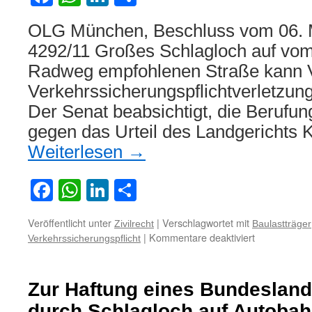
OLG München, Beschluss vom 06. 
4292/11 Großes Schlagloch auf vom 
Radweg empfohlenen Straße kann V
Verkehrssicherungspflichtverletzun
Der Senat beabsichtigt, die Berufun
gegen das Urteil des Landgerichts
Weiterlesen
→
Facebook
WhatsApp
LinkedIn
Teilen
Veröffentlicht unter
|
Verschlagwortet mit
Zivilrecht
Baulastträger
für
|
Kommentare deaktiviert
Verkehrssicherungspflicht
Großes
Schlagloch
auf
Zur Haftung eines Bundesland
vom
Baulastträge
durch Schlagloch auf Autoba