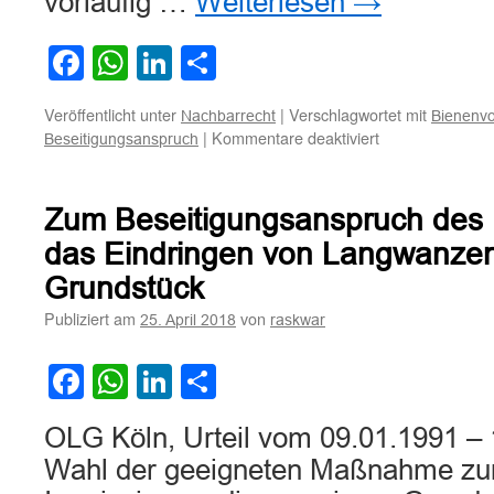
vorläufig …
Weiterlesen
→
Facebook
WhatsApp
LinkedIn
Teilen
Veröffentlicht unter
|
Verschlagwortet mit
Nachbarrecht
Bienenvo
für
|
Kommentare deaktiviert
Beseitigungsanspruch
Zur
Frage
des
Zum Beseitigungsanspruch des
nachbarrechtlic
Beseitigungsan
das Eindringen von Langwanzen
bezüglich
Grundstück
Bienenvölkern
auf
Publiziert am
von
25. April 2018
raskwar
dem
Nachbargrundst
Facebook
WhatsApp
LinkedIn
Teilen
OLG Köln, Urteil vom 09.01.1991 – 
Wahl der geeigneten Maßnahme zur