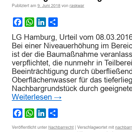
von
Publiziert am
von
9. Juni 2018
raskwar
Sonnenlicht
auf
Facebook
WhatsApp
LinkedIn
Teilen
einer
Photovoltaikanlage
LG Hamburg, Urteil vom 08.03.2016
Bei einer Niveauerhöhung im Bereic
ist der die Baumaßnahme veranlas
verpflichtet, die nunmehr in Teilber
Beeinträchtigung durch überfließen
Oberflächenwasser für das tieferlie
Nachbargrundstück durch geeign
Weiterlesen
→
Facebook
WhatsApp
LinkedIn
Teilen
Veröffentlicht unter
|
Verschlagwortet mit
Nachbarrecht
nachbarr