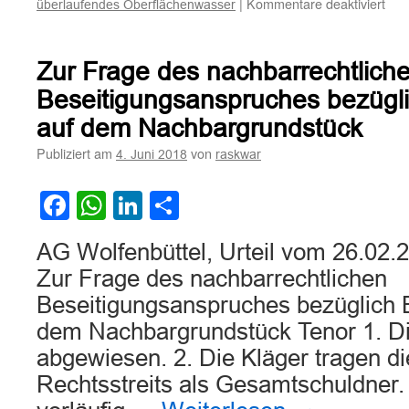
für
|
Kommentare deaktiviert
überlaufendes Oberflächenwasser
Zu
nach
Bes
Zur Frage des nachbarrechtlich
bei
Übe
Beseitigungsanspruches bezügl
von
auf dem Nachbargrundstück
Obe
auf
Publiziert am
von
4. Juni 2018
raskwar
das
Nac
Facebook
WhatsApp
LinkedIn
Teilen
weg
eine
Bau
AG Wolfenbüttel, Urteil vom 26.02.
Zur Frage des nachbarrechtlichen
Beseitigungsanspruches bezüglich 
dem Nachbargrundstück Tenor 1. Di
abgewiesen. 2. Die Kläger tragen d
Rechtsstreits als Gesamtschuldner. 3