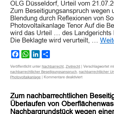
OLG Düsseldorf, Urteil vom 21.07.2
Zum Beseitigungsanspruch wegen 
Blendung durch Reflexionen von Son
Photovoltaikanlage Tenor Auf die Be
wird das Urteil … des Landgerichts
Die Beklagte wird verurteilt, …
Weit
Facebook
WhatsApp
LinkedIn
Teilen
Veröffentlicht unter
,
|
Verschlagwortet mi
Nachbarrecht
Zivilrecht
,
nachbarrechtlicher Beseitigungsanspruch
nachbarrechtlicher U
für
|
Kommentare deaktiviert
Photovoltaikanlage
Zum
Beseitigungsanspr
wegen
Zum nachbarrechtlichen Beseiti
unzumutbarer
Blendung
Überlaufen von Oberflächenwas
durch
Nachbargrundstück wegen ein
Reflexionen