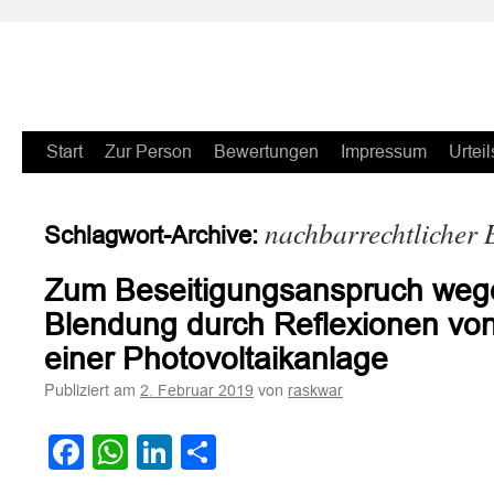
Zum
Start
Zur Person
Bewertungen
Impressum
Urteil
Inhalt
nachbarrechtlicher 
Schlagwort-Archive:
springen
Zum Beseitigungsanspruch weg
Blendung durch Reflexionen von
einer Photovoltaikanlage
Publiziert am
von
2. Februar 2019
raskwar
Facebook
WhatsApp
LinkedIn
Teilen