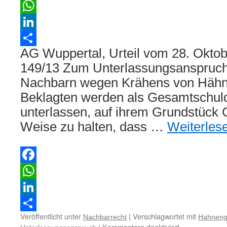
Facebook
WhatsApp
LinkedIn
AG Wuppertal, Urteil vom 28. Okto
Teilen
149/13 Zum Unterlassungsanspruch
Nachbarn wegen Krähens von Hähn
Beklagten werden als Gesamtschuldn
unterlassen, auf ihrem Grundstück G
Weise zu halten, dass …
Weiterles
Facebook
WhatsApp
LinkedIn
Veröffentlicht unter
|
Verschlagwortet mit
Nachbarrecht
Hahneng
Teilen
für
|
Kommentare deaktiviert