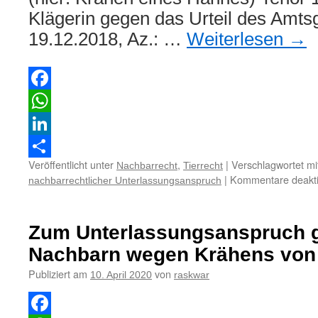
Klägerin gegen das Urteil des Amts
19.12.2018, Az.: …
Weiterlesen
→
Facebook
WhatsApp
LinkedIn
Veröffentlicht unter
,
|
Verschlagwortet mi
Nachbarrecht
Tierrecht
Teilen
|
Kommentare deakti
nachbarrechtlicher Unterlassungsanspruch
Zum Unterlassungsanspruch 
Nachbarn wegen Krähens von
Publiziert am
von
10. April 2020
raskwar