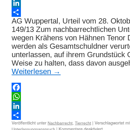
WhatsApp
LinkedIn
AG Wuppertal, Urteil vom 28. Okto
Teilen
149/13 Zum nachbarrechtlichen Un
wegen Krähens von Hähnen Tenor D
werden als Gesamtschuldner verurte
unterlassen, auf ihrem Grundstück G
Weise zu halten, dass davon ausg
Weiterlesen
→
Facebook
WhatsApp
LinkedIn
Veröffentlicht unter
,
|
Verschlagwortet mi
Nachbarrecht
Tierrecht
Teilen
für
|
Kommentare deaktiviert
Unterlassungsanspruch