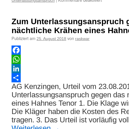
Unterlassungsanspruch
Zum
Unterlassungs
gegen
Zum Unterlassungsanspruch 
einen
Nachbarn
nächtliche Krähen eines Hahn
wegen
Publiziert am
von
25. August 2018
raskwar
Krähens
von
Hähnen
Facebook
WhatsApp
LinkedIn
AG Kenzingen, Urteil vom 23.08.20
Teilen
Unterlassungsanspruch gegen das n
eines Hahnes Tenor 1. Die Klage wi
Die Kläger haben die Kosten des Re
tragen. 3. Das Urteil ist vorläufig v
Weiterlesen
→