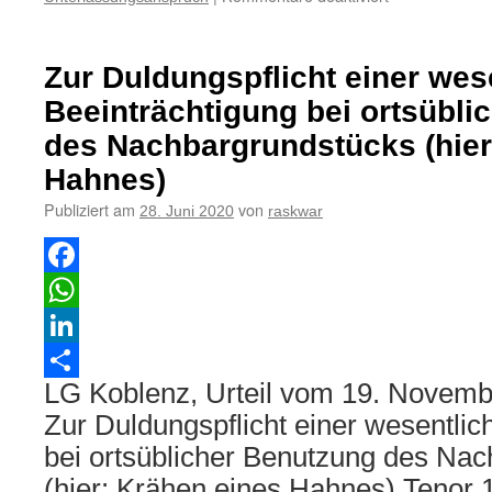
Zum
nachbarrechtli
Unterlassungs
Zur Duldungspflicht einer wes
wegen
Krähens
Beeinträchtigung bei ortsübli
von
des Nachbargrundstücks (hier
Hähnen
Hahnes)
Publiziert am
von
28. Juni 2020
raskwar
Facebook
WhatsApp
LinkedIn
LG Koblenz, Urteil vom 19. Novemb
Teilen
Zur Duldungspflicht einer wesentlic
bei ortsüblicher Benutzung des Na
(hier: Krähen eines Hahnes) Tenor 