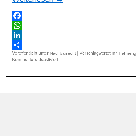
Facebook
WhatsApp
LinkedIn
Veröffentlicht unter
|
Verschlagwortet mit
Nachbarrecht
Hahneng
Teilen
für
Kommentare deaktiviert
Zum
Unterlassungsanspruch
gegen
das
nächtliche
Krähen
eines
Hahnes