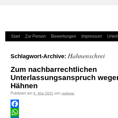
Zum
Start
Zur Person
Bewertungen
Impressum
Urteil
Inhalt
Hahnenschrei
Schlagwort-Archive:
springen
Zum nachbarrechtlichen
Unterlassungsanspruch wege
Hähnen
Publiziert am
von
6. Mai 2021
raskwar
Facebook