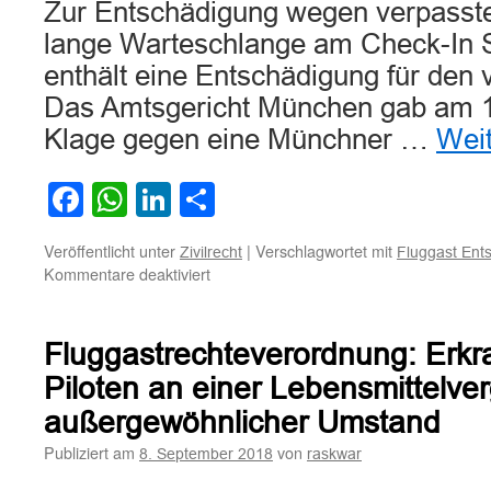
Zur Entschädigung wegen verpasst
lange Warteschlange am Check-In S
enthält eine Entschädigung für den 
Das Amtsgericht München gab am 1
Klage gegen eine Münchner …
Wei
Facebook
WhatsApp
LinkedIn
Teilen
Veröffentlicht unter
|
Verschlagwortet mit
Zivilrecht
Fluggast Ent
für
Kommentare deaktiviert
Zur
Entschädigung
wegen
Fluggastrechteverordnung: Erk
verpassten
Fluges
Piloten an einer Lebensmittelver
durch
außergewöhnlicher Umstand
lange
Warteschlange
Publiziert am
von
8. September 2018
raskwar
am