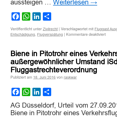
aussteigen …
Weiterlesen
→
Facebook
WhatsApp
LinkedIn
Teilen
Veröffentlicht unter
|
Verschlagwortet mit
Zivilrecht
Fluggast Aus
für
,
|
Kommentare deaktiviert
Entschädigung
Flugverspätung
Ausste
Flugga
als
Biene in Pitotrohr eines Verkehr
außerg
Umsta
außergewöhnlicher Umstand iSd
für
Fluggastrechteverordnung
Flugve
Publiziert am
von
18. Juni 2016
raskwar
Facebook
WhatsApp
LinkedIn
Teilen
AG Düsseldorf, Urteil vom 27.09.20
Biene in Pitotrohr eines Verkehrsfl