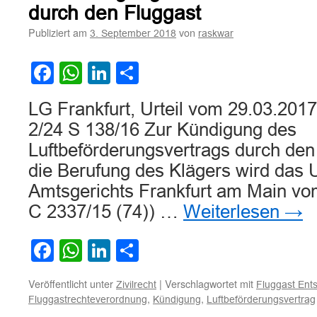
an
durch den Fluggast
einer
Publiziert am
von
3. September 2018
raskwar
Lebensmittelvergiftung
kein
außergewöhnlicher
Facebook
WhatsApp
LinkedIn
Teilen
Umstand
LG Frankfurt, Urteil vom 29.03.2017
2/24 S 138/16 Zur Kündigung des
Luftbeförderungsvertrags durch den
die Berufung des Klägers wird das U
Amtsgerichts Frankfurt am Main vo
C 2337/15 (74)) …
Weiterlesen
→
Facebook
WhatsApp
LinkedIn
Teilen
Veröffentlicht unter
|
Verschlagwortet mit
Zivilrecht
Fluggast Ent
,
,
Fluggastrechteverordnung
Kündigung
Luftbeförderungsvertrag