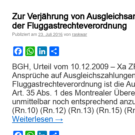
Mehrstündi
leitungsbedi
Zur Verjährung von Ausgleichs
Ausfall
aller
der Fluggastrechteverordnung
Check-
Publiziert am
von
23. Juli 2016
raskwar
In-
Schalter
als
Facebook
WhatsApp
LinkedIn
Teilen
außergewöh
Umstand
BGH, Urteil vom 10.12.2009 – Xa ZR
Ansprüche auf Ausgleichszahlungen
Fluggastrechteverordnung ist die Au
Art. 35 Abs. 1 des Montrealer Übe
unmittelbar noch entsprechend anz
(Rn.10) (Rn.12) (Rn.13) (Rn.15) (R
Weiterlesen
→