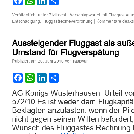
Facebook
WhatsApp
LinkedIn
Teilen
Veröffentlicht unter
|
Verschlagwortet mit
Zivilrecht
Fluggast Aus
,
|
Kommentare deaktiv
Entschädigung
Fluggastrechteverordnung
Aussteigender Fluggast als auß
Umstand für Flugverspätung
Publiziert am
von
26. Juni 2016
raskwar
Facebook
WhatsApp
LinkedIn
Teilen
AG Königs Wusterhausen, Urteil vo
572/10 Es ist weder dem Flugkapitä
Beklagten anzulasten, wenn der Pilo
nicht gegen seinen Willen beförder
Wunsch des Fluggastes Rechnung tr