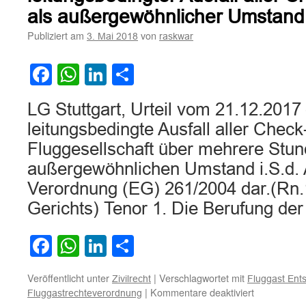
als außergewöhnlicher Umstand
Publiziert am
von
3. Mai 2018
raskwar
Facebook
WhatsApp
LinkedIn
Teilen
LG Stuttgart, Urteil vom 21.12.2017
leitungsbedingte Ausfall aller Check
Fluggesellschaft über mehrere Stund
außergewöhnlichen Umstand i.S.d. A
Verordnung (EG) 261/2004 dar.(Rn.1
Gerichts) Tenor 1. Die Berufung de
Facebook
WhatsApp
LinkedIn
Teilen
Veröffentlicht unter
|
Verschlagwortet mit
Zivilrecht
Fluggast Ent
für
|
Kommentare deaktiviert
Fluggastrechteverordnung
Fluggastrec