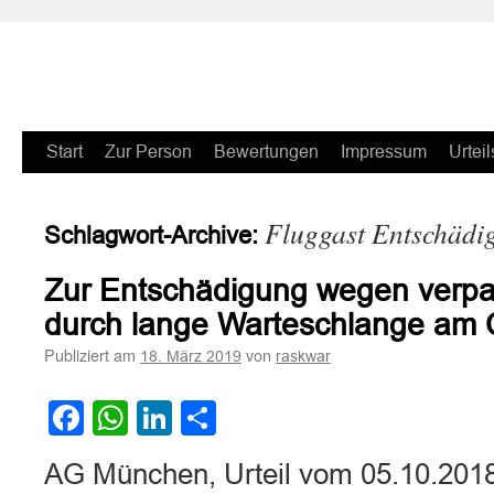
Zum
Start
Zur Person
Bewertungen
Impressum
Urteil
Inhalt
Fluggast Entschädi
Schlagwort-Archive:
springen
Zur Entschädigung wegen verpa
durch lange Warteschlange am C
Publiziert am
von
18. März 2019
raskwar
Facebook
WhatsApp
LinkedIn
Teilen
AG München, Urteil vom 05.10.201