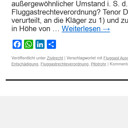
außergewöhnlicher Umstand i. S. d.
Fluggastrechteverordnung? Tenor D
verurteilt, an die Kläger zu 1) und z
in Höhe von …
Weiterlesen
→
Facebook
WhatsApp
LinkedIn
Teilen
Veröffentlicht unter
|
Verschlagwortet mit
Zivilrecht
Fluggast Aus
,
,
|
Kommentar
Entschädigung
Fluggastrechteverordnung
Pitotrohr