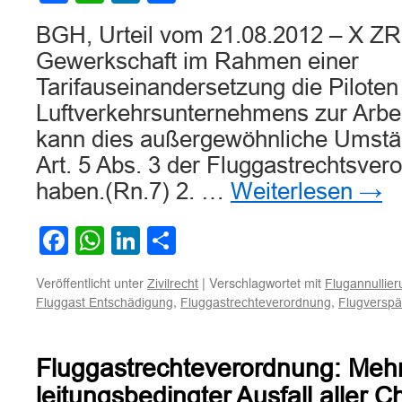
zahlen
BGH, Urteil vom 21.08.2012 – X ZR 
Gewerkschaft im Rahmen einer
Tarifauseinandersetzung die Piloten
Luftverkehrsunternehmens zur Arbei
kann dies außergewöhnliche Umstä
Art. 5 Abs. 3 der Fluggastrechtsver
haben.(Rn.7) 2. …
Weiterlesen
→
Facebook
WhatsApp
LinkedIn
Teilen
Veröffentlicht unter
|
Verschlagwortet mit
Zivilrecht
Flugannullie
,
,
Fluggast Entschädigung
Fluggastrechteverordnung
Flugverspä
Fluggastrechteverordnung: Mehr
leitungsbedingter Ausfall aller C