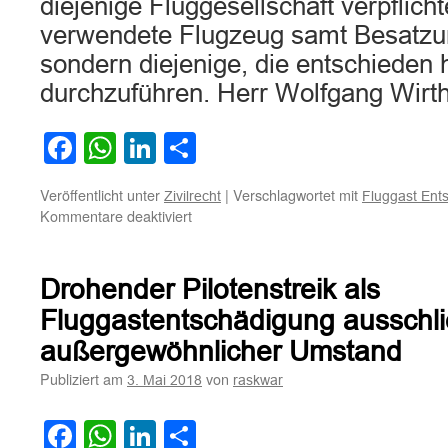
diejenige Fluggesellschaft verpflicht
verwendete Flugzeug samt Besatzun
sondern diejenige, die entschieden 
durchzuführen. Herr Wolfgang Wir
Facebook
WhatsApp
LinkedIn
Teilen
Veröffentlicht unter
|
Verschlagwortet mit
Zivilrecht
Fluggast Ent
für
Kommentare deaktiviert
Gebuchte
Fluggesellschaft
muss
Drohender Pilotenstreik als
Ausgleichsleistung
auch
Fluggastentschädigung ausschl
bei
außergewöhnlicher Umstand
Anmietung
von
Publiziert am
von
3. Mai 2018
raskwar
Flugzeug
mit
Facebook
WhatsApp
LinkedIn
Teilen
Besatzung