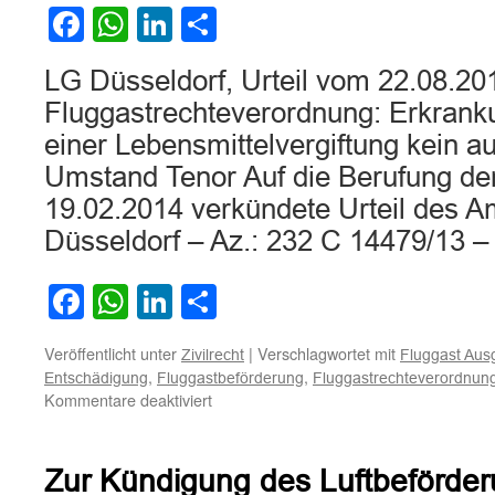
Check-
Facebook
WhatsApp
LinkedIn
Teilen
In
Schalter
LG Düsseldorf, Urteil vom 22.08.20
Fluggastrechteverordnung: Erkranku
einer Lebensmittelvergiftung kein 
Umstand Tenor Auf die Berufung de
19.02.2014 verkündete Urteil des A
Düsseldorf – Az.: 232 C 14479/13 
Facebook
WhatsApp
LinkedIn
Teilen
Veröffentlicht unter
|
Verschlagwortet mit
Zivilrecht
Fluggast Aus
,
,
Entschädigung
Fluggastbeförderung
Fluggastrechteverordnun
für
Kommentare deaktiviert
Fluggastrechteverordnung:
Erkrankung
des
Zur Kündigung des Luftbeförder
Piloten