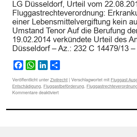
LG Düsseldorf, Urteil vom 22.08.20
Fluggastrechteverordnung: Erkranku
einer Lebensmittelvergiftung kein 
Umstand Tenor Auf die Berufung de
19.02.2014 verkündete Urteil des A
Düsseldorf – Az.: 232 C 14479/13 
Facebook
WhatsApp
LinkedIn
Teilen
Veröffentlicht unter
|
Verschlagwortet mit
Zivilrecht
Fluggast Aus
,
,
Entschädigung
Fluggastbeförderung
Fluggastrechteverordnun
für
Kommentare deaktiviert
Fluggastrechteverordnung:
Erkrankung
des
Piloten
an
einer
Lebensmittelvergiftung