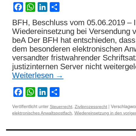
Date
Facebook
WhatsApp
LinkedIn
Teilen
mehr
BFH, Beschluss vom 05.06.2019 – 
Wiedereinsetzung bei Versendung vo
beA Der BFH hat entschieden, dass
dem besonderen elektronischen Anw
versandter fristwahrender Schriftsa
justizinternen Server nicht weitergel
Weiterlesen
→
Facebook
WhatsApp
LinkedIn
Teilen
Veröffentlicht unter
,
|
Verschlagwor
Steuerrecht
Zivilprozessrecht
,
elektronisches Anwaltspostfach
Wiedereinsetzung in den vorige