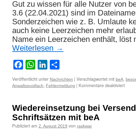
Gut zu wissen für alle Nutzer von b
3.6 (22.04.2021) sind im Dateiname
Sonderzeichen wie z. B. Umlaute k
auch keine Leerzeichen mehr erlaub
Name ein Leerzeichen enthält, löst
Weiterlesen
→
Facebook
WhatsApp
LinkedIn
Teilen
Veröffentlicht unter
|
Verschlagwortet mit
,
Nachrichten
beA
beson
für
,
|
Kommentare deaktiviert
Anwaltspostfach
Fehlermeldung
Neues
Versi
von
Wiedereinsetzung bei Versen
beA
erlaub
Schriftsätzen mit beA
keine
Publiziert am
von
2. August 2019
raskwar
Leerz
im