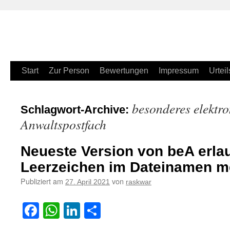
Zum
Start
Zur Person
Bewertungen
Impressum
Urteil
Inhalt
besonderes elektro
Schlagwort-Archive:
springen
Anwaltspostfach
Neueste Version von beA erla
Leerzeichen im Dateinamen m
Publiziert am
von
27. April 2021
raskwar
Facebook
WhatsApp
LinkedIn
Teilen