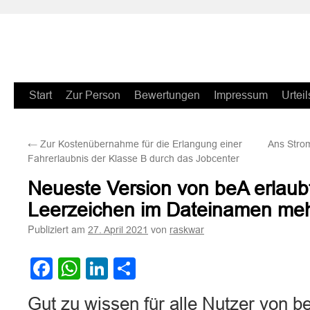
Zum
Start
Zur Person
Bewertungen
Impressum
Urteil
Inhalt
←
Zur Kostenübernahme für die Erlangung einer
Ans Strom
springen
Fahrerlaubnis der Klasse B durch das Jobcenter
Neueste Version von beA erlaub
Leerzeichen im Dateinamen me
Publiziert am
von
27. April 2021
raskwar
Facebook
WhatsApp
LinkedIn
Teilen
Gut zu wissen für alle Nutzer von b