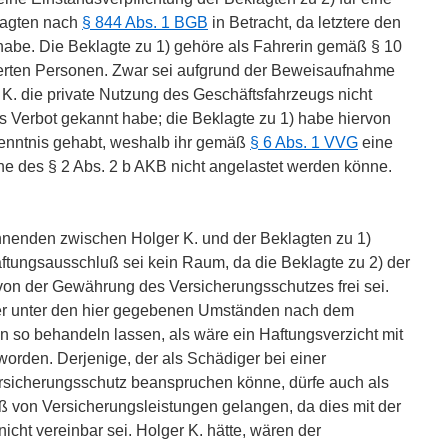
klagten nach
§ 844 Abs. 1 BGB
in Betracht, da letztere den
 habe. Die Beklagte zu 1) gehöre als Fahrerin gemäß § 10
herten Personen. Zwar sei aufgrund der Beweisaufnahme
. die private Nutzung des Geschäftsfahrzeugs nicht
s Verbot gekannt habe; die Beklagte zu 1) habe hiervon
enntnis gehabt, weshalb ihr gemäß
§ 6 Abs. 1 VVG
eine
ne des § 2 Abs. 2 b AKB nicht angelastet werden könne.
hnenden zwischen Holger K. und der Beklagten zu 1)
aftungsausschluß sei kein Raum, da die Beklagte zu 2) der
von der Gewährung des Versicherungsschutzes frei sei.
er unter den hier gegebenen Umständen nach dem
 so behandeln lassen, als wäre ein Haftungsverzicht mit
worden. Derjenige, der als Schädiger bei einer
ersicherungsschutz beanspruchen könne, dürfe auch als
ß von Versicherungsleistungen gelangen, da dies mit der
nicht vereinbar sei. Holger K. hätte, wären der