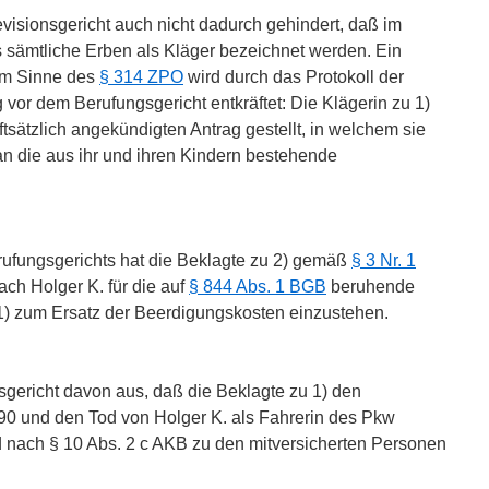
evisionsgericht auch nicht dadurch gehindert, daß im
s sämtliche Erben als Kläger bezeichnet werden. Ein
 im Sinne des
§ 314 ZPO
wird durch das Protokoll der
vor dem Berufungsgericht entkräftet: Die Klägerin zu 1)
iftsätzlich angekündigten Antrag gestellt, in welchem sie
 an die aus ihr und ihren Kindern bestehende
rufungsgerichts hat die Beklagte zu 2) gemäß
§ 3 Nr. 1
ch Holger K. für die auf
§ 844 Abs. 1 BGB
beruhende
 1) zum Ersatz der Beerdigungskosten einzustehen.
sgericht davon aus, daß die Beklagte zu 1) den
90 und den Tod von Holger K. als Fahrerin des Pkw
nd nach § 10 Abs. 2 c AKB zu den mitversicherten Personen