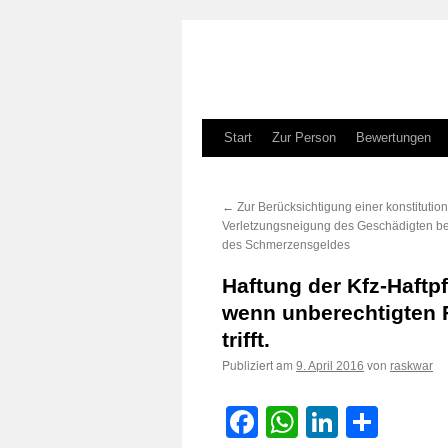
Zum
Start
Zur Person
Bewertungen
Inhalt
←
Zur Berücksichtigung einer konstitutio
springen
Verletzungsneigung des Geschädigten b
des Schmerzensgeldes
Haftung der Kfz-Haftpf
wenn unberechtigten 
trifft.
Publiziert am
von
9. April 2016
raskwar
Facebook
WhatsApp
LinkedI
Teile