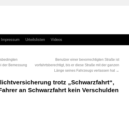
Impressum
Urteilslisten
Videos
nsbedingten
Benutzer einer bevorrechtigten Straße ist
ei der Bemessung
vorfahrtsberechtigt, bis er diese Straße mit der ganzen
Länge seines Fahrzeugs verlassen hat
→
lichtversicherung trotz „Schwarzfahrt“,
Fahrer an Schwarzfahrt kein Verschulden
n
n