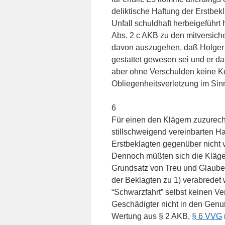
deliktische Haftung der Erstbe
Unfall schuldhaft herbeigeführt
Abs. 2 c AKB zu den mitversic
davon auszugehen, daß Holger K
gestattet gewesen sei und er da
aber ohne Verschulden keine K
Obliegenheitsverletzung im Sin
6
Für einen den Klägern zuzurec
stillschweigend vereinbarten H
Erstbeklagten gegenüber nicht 
Dennoch müßten sich die Kläg
Grundsatz von Treu und Glauben
der Beklagten zu 1) verabredet 
“Schwarzfahrt” selbst keinen V
Geschädigter nicht in den Genu
Wertung aus § 2 AKB,
§ 6 VVG