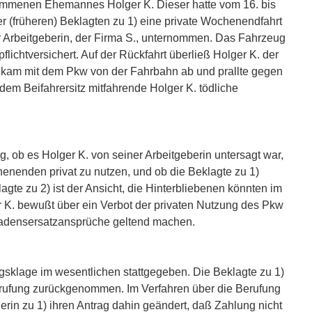
mmenen Ehemannes Holger K. Dieser hatte vom 16. bis
 (früheren) Beklagten zu 1) eine private Wochenendfahrt
 Arbeitgeberin, der Firma S., unternommen. Das Fahrzeug
pflichtversichert. Auf der Rückfahrt überließ Holger K. der
e kam mit dem Pkw von der Fahrbahn ab und prallte gegen
 dem Beifahrersitz mitfahrende Holger K. tödliche
ig, ob es Holger K. von seiner Arbeitgeberin untersagt war,
nenden privat zu nutzen, und ob die Beklagte zu 1)
agte zu 2) ist der Ansicht, die Hinterbliebenen könnten im
r K. bewußt über ein Verbot der privaten Nutzung des Pkw
adensersatzansprüche geltend machen.
gsklage im wesentlichen stattgegeben. Die Beklagte zu 1)
erufung zurückgenommen. Im Verfahren über die Berufung
gerin zu 1) ihren Antrag dahin geändert, daß Zahlung nicht