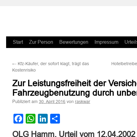
Zum
Start
Zur Person
Bewertungen
Impressum
Urteil
Inhalt
←
Kfz-Käufer, der sofort klagt, trägt das
Hotelbetreibe
springen
Kostenrisiko
Zur Leistungsfreiheit der Versic
Fahrzeugbenutzung durch unber
Publiziert am
von
30. April 2016
raskwar
Facebook
WhatsApp
LinkedIn
Teilen
OLG Hamm, Urteil vom 12.04.2002