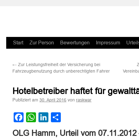
Zum
Start
Zur Person
Bewertungen
Impressum
Urteil
Inhalt
←
Zur Leistungsfreiheit der Versicherung bei
Z
springen
Fahrzeugbenutzung durch unberechtigten Fahrer
Vereinb
Hotelbetreiber haftet für gewaltt
Publiziert am
von
30. April 2016
raskwar
Facebook
WhatsApp
LinkedIn
Teilen
OLG Hamm, Urteil vom 07.11.2012