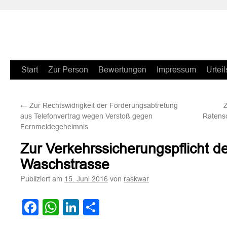
Zum
Start
Zur Person
Bewertungen
Impressum
Urteil
Inhalt
←
Zur Rechtswidrigkeit der Forderungsabtretung
Z
springen
aus Telefonvertrag wegen Verstoß gegen
Ratensc
Fernmeldegeheimnis
Zur Verkehrssicherungspflicht de
Waschstrasse
Publiziert am
von
15. Juni 2016
raskwar
Facebook
WhatsApp
LinkedIn
Teilen