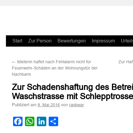
Zum
Start
Zur Person
Bewertungen
Impressum
Urteil
Inhalt
←
Mieterin haftet nach Fehlalarm nicht für
Zur Ha
springen
Feuerwehr-Schäden an der Wohnungstür der
Nachbarin
Zur Schadenshaftung des Betrei
Waschstrasse mit Schlepptross
Publiziert am
von
8. Mai 2016
raskwar
Facebook
WhatsApp
LinkedIn
Teilen