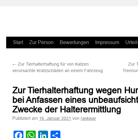
Zum
Start
Zur Person
Bewertungen
Impressum
Urteil
Inhalt
←
Zur Tierhalterhaftung für von Katzen
Zur 
springen
verursachte Kratzschäden an einem Fahrzeug
Trennun
Zur Tierhalterhaftung wegen Hu
bei Anfassen eines unbeaufsich
Zwecke der Halterermittlung
Publiziert am
von
16. Januar 2021
raskwar
Facebook
WhatsApp
LinkedIn
Teilen