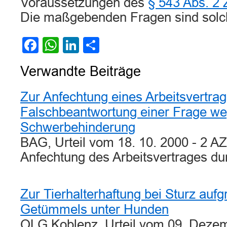
Voraussetzungen des
§ 543 Abs. 2
Die maßgebenden Fragen sind solch
Facebook
WhatsApp
LinkedIn
Teilen
Verwandte Beiträge
Zur Anfechtung eines Arbeitsvertra
Falschbeantwortung einer Frage w
Schwerbehinderung
BAG, Urteil vom 18. 10. 2000 - 2 A
Anfechtung des Arbeitsvertrages d
Zur Tierhalterhaftung bei Sturz aufg
Getümmels unter Hunden
OLG Koblenz, Urteil vom 09. Deze