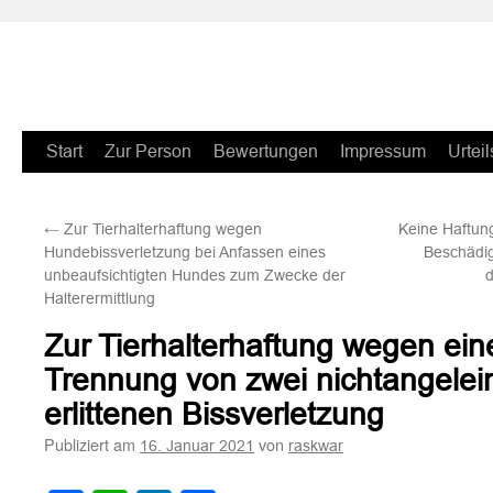
Zum
Start
Zur Person
Bewertungen
Impressum
Urteil
Inhalt
←
Zur Tierhalterhaftung wegen
Keine Haftung
springen
Hundebissverletzung bei Anfassen eines
Beschädig
unbeaufsichtigten Hundes zum Zwecke der
Halterermittlung
Zur Tierhalterhaftung wegen eine
Trennung von zwei nichtangele
erlittenen Bissverletzung
Publiziert am
von
16. Januar 2021
raskwar