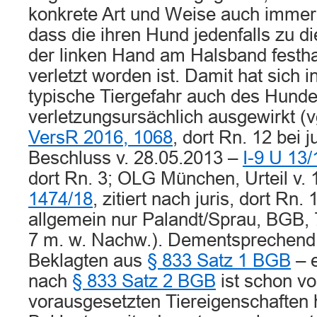
konkrete Art und Weise auch immer 
dass die ihren Hund jedenfalls zu d
der linken Hand am Halsband festha
verletzt worden ist. Damit hat sich i
typische Tiergefahr auch des Hunde
verletzungsursächlich ausgewirkt (
VersR 2016, 1068
, dort Rn. 12 bei j
Beschluss v. 28.05.2013 –
I-9 U 13/
dort Rn. 3; OLG München, Urteil v.
1474/18
, zitiert nach juris, dort Rn. 1
allgemein nur Palandt/Sprau, BGB, 7
7 m. w. Nachw.). Dementsprechend i
Beklagten aus
§ 833 Satz 1 BGB
– e
nach
§ 833 Satz 2 BGB
ist schon vo
vorausgesetzten Tiereigenschaften