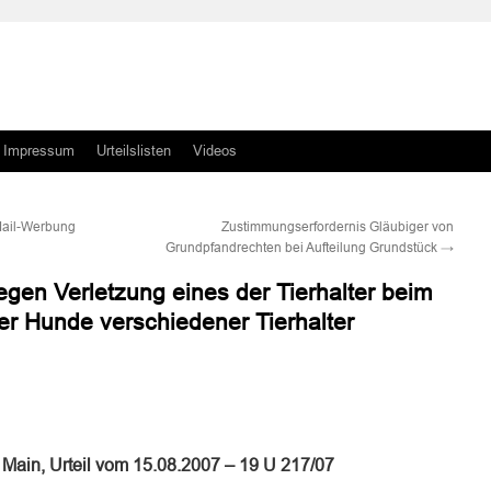
Impressum
Urteilslisten
Videos
Mail-Werbung
Zustimmungserfordernis Gläubiger von
Grundpfandrechten bei Aufteilung Grundstück
→
egen Verletzung eines der Tierhalter beim
r Hunde verschiedener Tierhalter
n
n
 Main, Urteil vom 15.08.2007 – 19 U 217/07