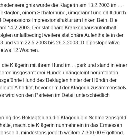
hadensereignis wurde die Klägerin am 13.2.2003 im …-
klagten, einem Schäferhund, umgerannt und erlitt durch
pf-Depressions-Impressionsfraktur am linken Bein. Die
e am 14.2.2003. Der stationäre Krankenhausaufenthalt
lgten unfallbedingt weitere stationäre Aufenthalte in der
03 und vom 22.5.2003 bis 26.3.2003. Die postoperative
 etwa 12 Wochen.
 die Klägerin mit ihrem Hund im …park und stand in einer
deren insgesamt drei Hunde unangeleint herumtobten,
usgeführte Hund des Beklagten hinter der Hündin der
leute A herlief, bevor er mit der Klägerin zusammenstieß.
s wird von den Parteien im Detail unterschiedlich
erung des Beklagten an die Klägerin ein Schmerzensgeld
 hatte, macht die Klägerin nunmehr ein in das Ermessen
zensgeld, mindestens jedoch weitere 7.300,00 € geltend.