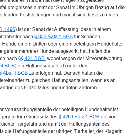
iden anderen Hunden auf die Klägerin zugelaufen.
nfallereignisses nimmt der Senat im Übrigen Bezug auf die
treffenden Feststellungen und macht sich diese zu eigen.
3, 1496
) ist der Senat der Auffassung, dass in einem
Hundehalter nach
§ 833 Satz 1 BGB
für Schäden
der Hunde einem Dritten oder einem beteiligten Hundehalter
iergefahr mehrerer Hunde ausgewirkt hat, haften die
sch nach
§§ 421 BGB
, wobei wegen der Mitverantwortung
54 BGB
) ein Haftungsausgleich unter den
6 Abs. 1 BGB
zu erfolgen hat. Danach haften die
tereinander zu gleichen Haftungsanteilen, wenn es an
änden des Einzelfalles begründeten anderen
 Verursachungsanteile der beteiligten Hundehalter ist
ntgegen dem Grundsatz des
§ 426 I Satz 1 BGB
die von
lichte Tiergefahr und damit der Haftungsanteil des
s die Haftungsanteile der übrigen Tierhalter, der Klägerin