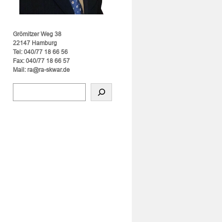
Grömitzer Weg 38
22147 Hamburg
Tel: 040/77 18 66 56
Fax: 040/77 18 66 57
Mail: ra@ra-skwar.de