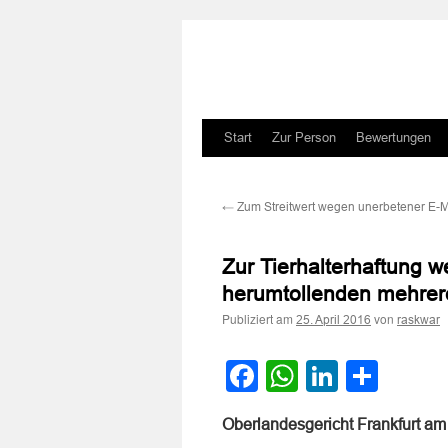
Zum
Start
Zur Person
Bewertungen
Inhalt
←
Zum Streitwert wegen unerbetener E-
springen
Zur Tierhalterhaftung w
herumtollenden mehrere
Publiziert am
von
25. April 2016
raskwar
Facebook
WhatsApp
LinkedI
Teile
Oberlandesgericht Frankfurt am