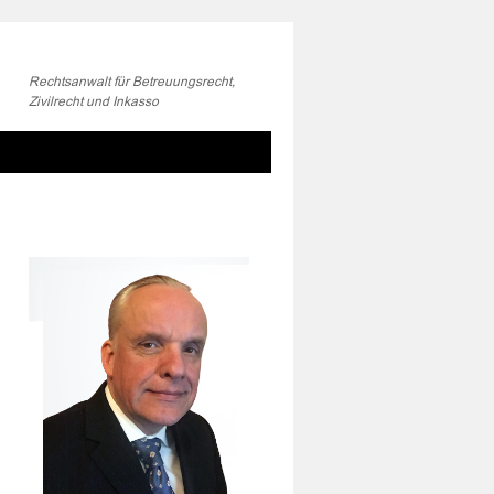
Rechtsanwalt für Betreuungsrecht,
Zivilrecht und Inkasso