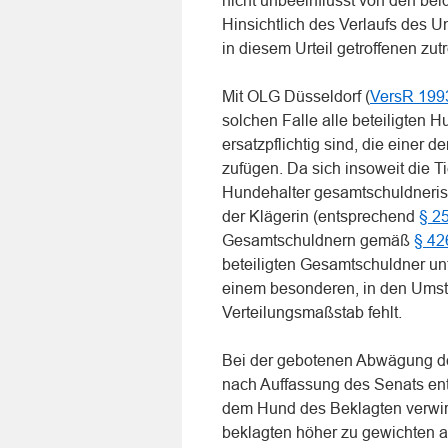
nicht unbeeinflusst von den be
Hinsichtlich des Verlaufs des U
in diesem Urteil getroffenen zu
Mit OLG Düsseldorf (
VersR 199
solchen Falle alle beteiligten 
ersatzpflichtig sind, die einer 
zufügen. Da sich insoweit die T
Hundehalter gesamtschuldneri
der Klägerin (entsprechend
§ 2
Gesamtschuldnern gemäß
§ 42
beteiligten Gesamtschuldner un
einem besonderen, in den Umst
Verteilungsmaßstab fehlt.
Bei der gebotenen Abwägung der
nach Auffassung des Senats e
dem Hund des Beklagten verwirk
beklagten höher zu gewichten al