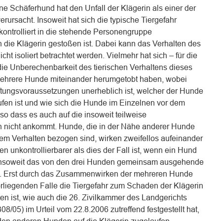
e Schäferhund hat den Unfall der Klägerin als einer der
rursacht. Insoweit hat sich die typische Tiergefahr
kontrolliert in die stehende Personengruppe
 die Klägerin gestoßen ist. Dabei kann das Verhalten des
t isoliert betrachtet werden. Vielmehr hat sich – für die
ie Unberechenbarkeit des tierischen Verhaltens dieses
ehrere Hunde miteinander herumgetobt haben, wobei
aftungsvoraussetzungen unerheblich ist, welcher der Hunde
en ist und wie sich die Hunde im Einzelnen vor dem
 so dass es auch auf die insoweit teilweise
n nicht ankommt. Hunde, die in der Nähe anderer Hunde
rem Verhalten bezogen sind, wirken zweifellos aufeinander
n unkontrollierbarer als dies der Fall ist, wenn ein Hund
ch insoweit das von den drei Hunden gemeinsam ausgehende
re. Erst durch das Zusammenwirken der mehreren Hunde
orliegenden Falle die Tiergefahr zum Schaden der Klägerin
ten ist, wie auch die 26. Zivilkammer des Landgerichts
08/05) im Urteil vom 22.8.2006 zutreffend festgestellt hat,