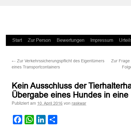
Zum
Start
Zur Person
Bewertungen
Impressum
Urteil
Inhalt
←
Zur Verkehrssicherungspflicht des Eigentümers
Zur Frage
springen
eines Transportcontainers
Folg
Kein Ausschluss der Tierhalter
Übergabe eines Hundes in ein
Publiziert am
von
10. April 2016
raskwar
Facebook
WhatsApp
LinkedIn
Teilen