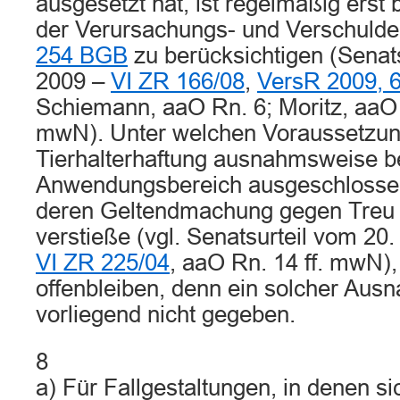
ausgesetzt hat, ist regelmäßig erst
der Verursachungs- und Verschulde
254 BGB
zu berücksichtigen (Senat
2009 –
VI ZR 166/08
,
VersR 2009, 
Schiemann, aaO Rn. 6; Moritz, aaO 
mwN). Unter welchen Voraussetzun
Tierhalterhaftung ausnahmsweise be
Anwendungsbereich ausgeschlossen 
deren Geltendmachung gegen Treu
verstieße (vgl. Senatsurteil vom 2
VI ZR 225/04
, aaO Rn. 14 ff. mwN),
offenbleiben, denn ein solcher Ausn
vorliegend nicht gegeben.
8
a) Für Fallgestaltungen, in denen s