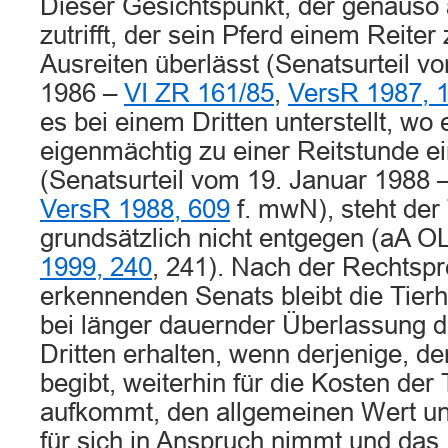
Dieser Gesichtspunkt, der genauso 
zutrifft, der sein Pferd einem Reite
Ausreiten überlässt (Senatsurteil 
1986 –
VI ZR 161/85
,
VersR 1987, 
es bei einem Dritten unterstellt, wo
eigenmächtig zu einer Reitstunde ei
(Senatsurteil vom 19. Januar 1988 
VersR 1988, 609
f. mwN), steht der 
grundsätzlich nicht entgegen (aA 
1999, 240
, 241). Nach der Rechtsp
erkennenden Senats bleibt die Tierh
bei länger dauernder Überlassung d
Dritten erhalten, wenn derjenige, de
begibt, weiterhin für die Kosten der 
aufkommt, den allgemeinen Wert un
für sich in Anspruch nimmt und das 