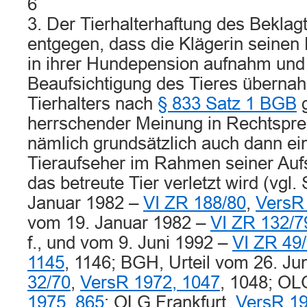
6
3. Der Tierhalterhaftung des Beklagt
entgegen, dass die Klägerin seinen
in ihrer Hundepension aufnahm und f
Beaufsichtigung des Tieres überna
Tierhalters nach
§ 833 Satz 1 BGB
g
herrschender Meinung in Rechtspre
nämlich grundsätzlich auch dann ei
Tieraufseher im Rahmen seiner Auf
das betreute Tier verletzt wird (vgl.
Januar 1982 –
VI ZR 188/80
,
VersR
vom 19. Januar 1982 –
VI ZR 132/7
f., und vom 9. Juni 1992 –
VI ZR 49
1145
, 1146; BGH, Urteil vom 26. Ju
32/70
,
VersR 1972, 1047
, 1048; O
1975, 865
; OLG Frankfurt,
VersR 19