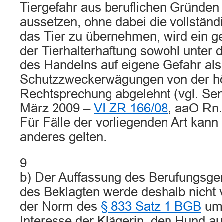
Tiergefahr aus beruflichen Gründe
aussetzen, ohne dabei die vollständ
das Tier zu übernehmen, wird ein g
der Tierhalterhaftung sowohl unter
des Handelns auf eigene Gefahr als
Schutzzweckerwägungen von der höc
Rechtsprechung abgelehnt (vgl. Sen
März 2009 –
VI ZR 166/08
, aaO Rn
Für Fälle der vorliegenden Art kann 
anderes gelten.
9
b) Der Auffassung des Berufungsger
des Beklagten werde deshalb nich
der Norm des
§ 833 Satz 1 BGB
umf
Interesse der Klägerin, den Hund 