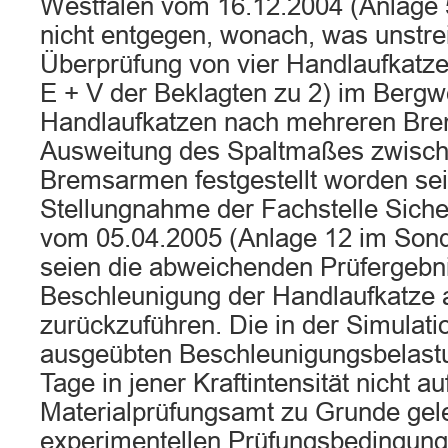
Westfalen vom 16.12.2004 (Anlage 
nicht entgegen, wonach, was unstreit
Überprüfung von vier Handlaufkatz
E + V der Beklagten zu 2) im Bergwe
Handlaufkatzen nach mehreren Br
Ausweitung des Spaltmaßes zwisch
Bremsarmen festgestellt worden sei
Stellungnahme der Fachstelle Sich
vom 05.04.2005 (Anlage 12 im Sond
seien die abweichenden Prüfergebni
Beschleunigung der Handlaufkatze 
zurückzuführen. Die in der Simulati
ausgeübten Beschleunigungsbelast
Tage in jener Kraftintensität nicht a
Materialprüfungsamt zu Grunde gel
experimentellen Prüfungsbedingunge