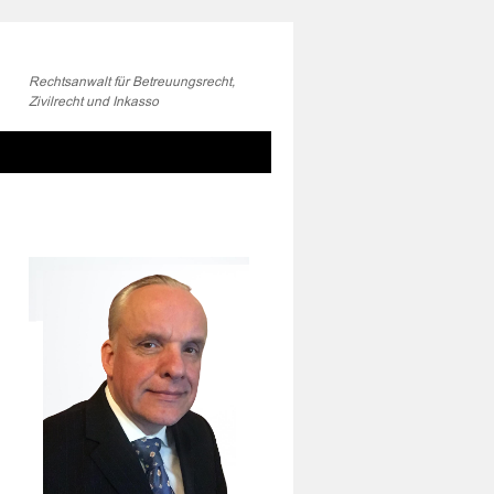
Rechtsanwalt für Betreuungsrecht,
Zivilrecht und Inkasso