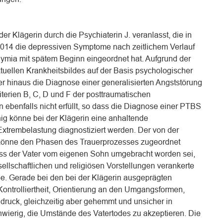
r Klägerin durch die Psychiaterin J. veranlasst, die in
2014 die depressiven Symptome nach zeitlichem Verlauf
ymia mit spätem Beginn eingeordnet hat. Aufgrund der
ellen Krankheitsbildes auf der Basis psychologischer
er hinaus die Diagnose einer generalisierten Angststörung
iterien B, C, D und F der posttraumatischen
ebenfalls nicht erfüllt, so dass die Diagnose einer PTBS
nig könne bei der Klägerin eine anhaltende
xtrembelastung diagnostiziert werden. Der von der
 könne den Phasen des Trauerprozesses zugeordnet
ass der Vater vom eigenen Sohn umgebracht worden sei,
llschaftlichen und religiösen Vorstellungen verankerte
e. Gerade bei den bei der Klägerin ausgeprägten
ontrolliertheit, Orientierung an den Umgangsformen,
druck, gleichzeitig aber gehemmt und unsicher in
hwierig, die Umstände des Vatertodes zu akzeptieren. Die