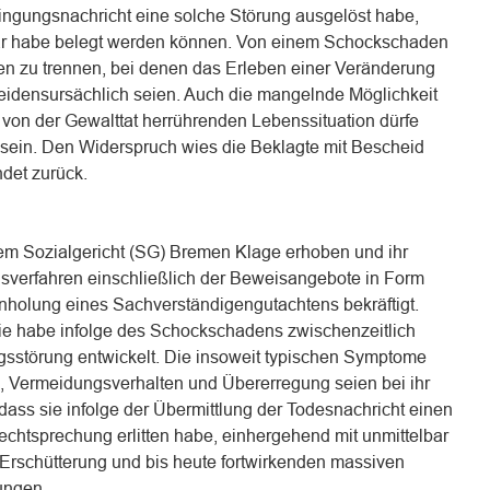
ingungsnachricht eine solche Störung ausgelöst habe,
bar habe belegt werden können. Von einem Schockschaden
en zu trennen, bei denen das Erleben einer Veränderung
leidensursächlich seien. Auch die mangelnde Möglichkeit
 von der Gewalttat herrührenden Lebenssituation dürfe
 sein. Den Widerspruch wies die Beklagte mit Bescheid
det zurück.
em Sozialgericht (SG) Bremen Klage erhoben und ihr
sverfahren einschließlich der Beweisangebote in Form
olung eines Sachverständigengutachtens bekräftigt.
sie habe infolge des Schockschadens zwischenzeitlich
gsstörung entwickelt. Die insoweit typischen Symptome
, Vermeidungsverhalten und Übererregung seien bei ihr
dass sie infolge der Übermittlung der Todesnachricht einen
htsprechung erlitten habe, einhergehend mit unmittelbar
 Erschütterung und bis heute fortwirkenden massiven
ungen.