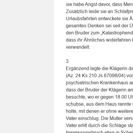
sie habe Angst davor, dass Mens
Zusätzlich leide sie an Schlafp
Urlaubsfahrten entwickele sie Ä
gesamtes Denken sei seit der Ü
den Bruder zum „Katastrophend
dass ihr Ähnliches widerfahren 
verwandelt.
3
Ergänzend legte die Klägerin d
(Az. 24 Ks 210 Js 67098/04) vo
psychiatrischen Krankenhaus an
dass der Bruder der Klägerin a
besuchte, wo er gegen 18.00 Uh
schubse, aus dem Haus rannte 
holte, mit denen er ohne weiter
Vater einschlug. Die Mutter ver
Vater erlitt durch die Schläge 
Impressionsbruch etwa in Sche