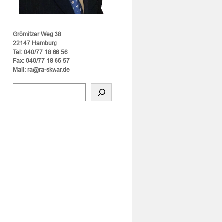
Grömitzer Weg 38
22147 Hamburg
Tel: 040/77 18 66 56
Fax: 040/77 18 66 57
Mail: ra@ra-skwar.de