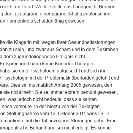
b noch am Tatort. Weiter stellte das Landgericht Bremen
ng der Tat aufgrund einer paranoid-halluzinatorischen
en Formenkreis schuldunfähig gewesen.
lte die Klägerin mit, wegen ihrer Gesundheitsstörungen
orden zu sein, und zwar aus Scham und in dem Bestreben,
und dem zugrundeliegenden Ereignis nicht
Entsprechend habe keine Kur oder Therapie
 habe sie eine Psychologin aufgesucht und sich ihr
e Psychologin mit der Problematik überfordert gefühlt und
h wäre. Dies sei mutmaßlich Anfang 2005 gewesen; den
 sie nicht mehr. Sie sei immer extrem bemüht gewesen,
en, was jedoch nicht bedeute, dass sie keinen
 noch verspüre. In der hierzu von der Beklagten
hen Stellungnahme vom 12. Oktober 2011 wies Dr. H.
okumentierte, auf die Tat bezogene Störungen gebe. Eine
herapeutische Behandlung sei nicht erfolgt. Es könne