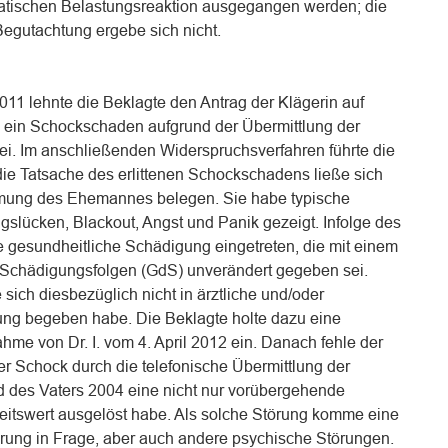
matischen Belastungsreaktion ausgegangen werden; die
Begutachtung ergebe sich nicht.
11 lehnte die Beklagte den Antrag der Klägerin auf
 ein Schockschaden aufgrund der Übermittlung der
ei. Im anschließenden Widerspruchsverfahren führte die
die Tatsache des erlittenen Schockschadens ließe sich
mung des Ehemannes belegen. Sie habe typische
gslücken, Blackout, Angst und Panik gezeigt. Infolge des
e gesundheitliche Schädigung eingetreten, die mit einem
 Schädigungsfolgen (GdS) unverändert gegeben sei.
e sich diesbezüglich nicht in ärztliche und/oder
ng begeben habe. Die Beklagte holte dazu eine
hme von Dr. I. vom 4. April 2012 ein. Danach fehle der
er Schock durch die telefonische Übermittlung der
 des Vaters 2004 eine nicht nur vorübergehende
itswert ausgelöst habe. Als solche Störung komme eine
rung in Frage, aber auch andere psychische Störungen.