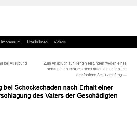
Impressum
Urteilslisten
Videos
ng bei Ausübung
Zum Anspruch auf Rentenleistungen wegen eines
behaupteten Impfschadens durch eine öffentlich
empfohlene Schutzimpfung
→
 bei Schockschaden nach Erhalt einer
Erschlagung des Vaters der Geschädigten
n
n