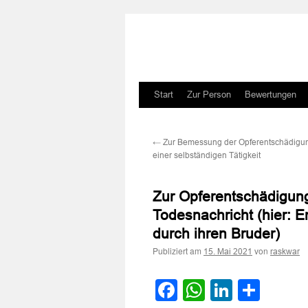
Zum
Start
Zur Person
Bewertungen
Inhalt
←
Zur Bemessung der Opferentschädigu
springen
einer selbständigen Tätigkeit
Zur Opferentschädigung
Todesnachricht (hier: 
durch ihren Bruder)
Publiziert am
von
15. Mai 2021
raskwar
Facebook
WhatsApp
LinkedI
Teile