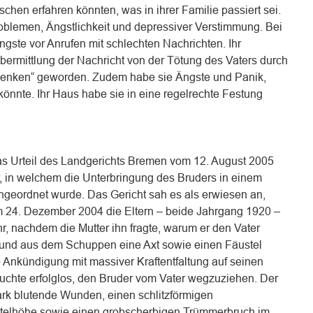
chen erfahren könnten, was in ihrer Familie passiert sei.
roblemen, Ängstlichkeit und depressiver Verstimmung. Bei
ngste vor Anrufen mit schlechten Nachrichten. Ihr
bermittlung der Nachricht von der Tötung des Vaters durch
enken“ geworden. Zudem habe sie Ängste und Panik,
könnte. Ihr Haus habe sie in eine regelrechte Festung
as Urteil des Landgerichts Bremen vom 12. August 2005
r, in welchem die Unterbringung des Bruders in einem
geordnet wurde. Das Gericht sah es als erwiesen an,
m 24. Dezember 2004 die Eltern – beide Jahrgang 1920 –
r, nachdem die Mutter ihn fragte, warum er den Vater
und aus dem Schuppen eine Axt sowie einen Fäustel
e Ankündigung mit massiver Kraftentfaltung auf seinen
suchte erfolglos, den Bruder vom Vater wegzuziehen. Der
stark blutende Wunden, einen schlitzförmigen
itelhöhe sowie einen grobscherbigen Trümmerbruch im