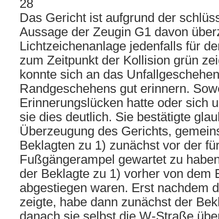
28
Das Gericht ist aufgrund der schlüs
Aussage der Zeugin G1 davon überz
Lichtzeichenanlage jedenfalls für d
zum Zeitpunkt der Kollision grün ze
konnte sich an das Unfallgeschehen
Randgeschehens gut erinnern. Sowe
Erinnerungslücken hatte oder sich 
sie dies deutlich. Sie bestätigte gla
Überzeugung des Gerichts, gemei
Beklagten zu 1) zunächst vor der für
Fußgängerampel gewartet zu haben
der Beklagte zu 1) vorher von dem E
abgestiegen waren. Erst nachdem d
zeigte, habe dann zunächst der Bek
danach sie selbst die W-Straße übe