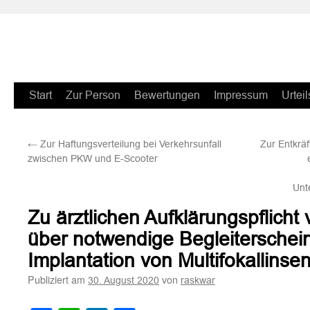
Zum
Start
Zur Person
Bewertungen
Impressum
Urteil
Inhalt
←
Zur Haftungsverteilung bei Verkehrsunfall
Zur Entkrä
springen
zwischen PKW und E-Scooter
Unt
Zu ärztlichen Aufklärungspflich
über notwendige Begleiterschein
Implantation von Multifokallinsen
Publiziert am
von
30. August 2020
raskwar