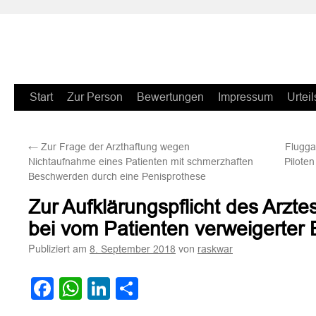
Zum
Start
Zur Person
Bewertungen
Impressum
Urteil
Inhalt
←
Zur Frage der Arzthaftung wegen
Flugga
springen
Nichtaufnahme eines Patienten mit schmerzhaften
Piloten
Beschwerden durch eine Penisprothese
Zur Aufklärungspflicht des Arzt
bei vom Patienten verweigerter
Publiziert am
von
8. September 2018
raskwar
Facebook
WhatsApp
LinkedIn
Teilen