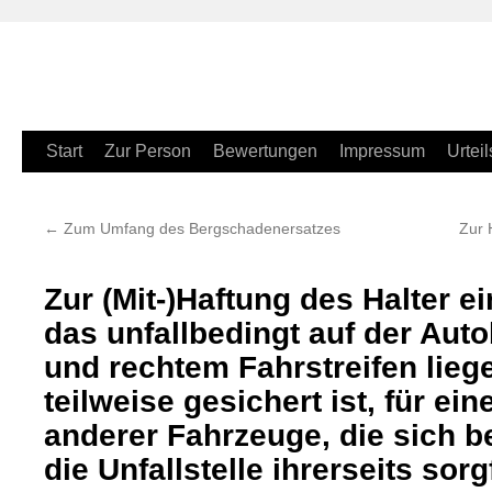
Zum
Start
Zur Person
Bewertungen
Impressum
Urteil
Inhalt
←
Zum Umfang des Bergschadenersatzes
Zur 
springen
Zur (Mit-)Haftung des Halter e
das unfallbedingt auf der Aut
und rechtem Fahrstreifen liege
teilweise gesichert ist, für ein
anderer Fahrzeuge, die sich 
die Unfallstelle ihrerseits sorg