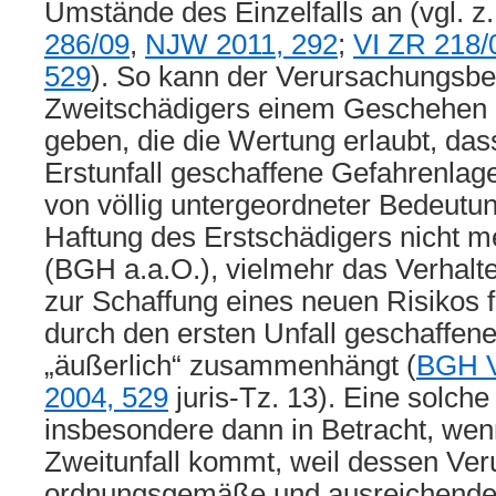
Umstände des Einzelfalls an (vgl. z
286/09
,
NJW 2011, 292
;
VI ZR 218/
529
). So kann der Verursachungsbei
Zweitschädigers einem Geschehen
geben, die die Wertung erlaubt, das
Erstunfall geschaffene Gefahrenlage
von völlig untergeordneter Bedeutun
Haftung des Erstschädigers nicht me
(BGH a.a.O.), vielmehr das Verhalt
zur Schaffung eines neuen Risikos f
durch den ersten Unfall geschaffen
„äußerlich“ zusammenhängt (
BGH V
2004, 529
juris-Tz. 13). Eine solc
insbesondere dann in Betracht, we
Zweitunfall kommt, weil dessen Ver
ordnungsgemäße und ausreichend