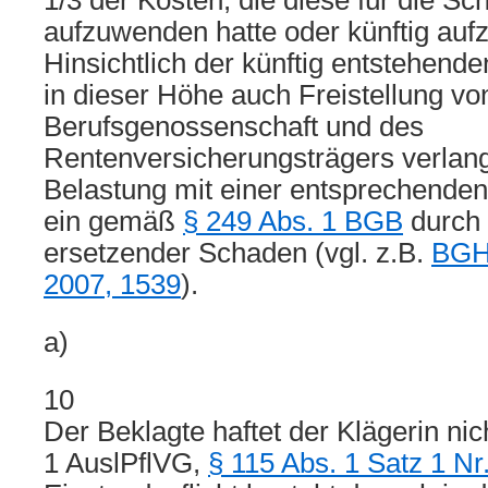
1/3 der Kosten, die diese für die 
aufzuwenden hatte oder künftig auf
Hinsichtlich der künftig entstehend
in dieser Höhe auch Freistellung v
Berufsgenossenschaft und des
Rentenversicherungsträgers verlan
Belastung mit einer entsprechenden 
ein gemäß
§ 249 Abs. 1 BGB
durch 
ersetzender Schaden (vgl. z.B.
BGH
2007, 1539
).
a)
10
Der Beklagte haftet der Klägerin ni
1 AuslPflVG,
§ 115 Abs. 1 Satz 1 N