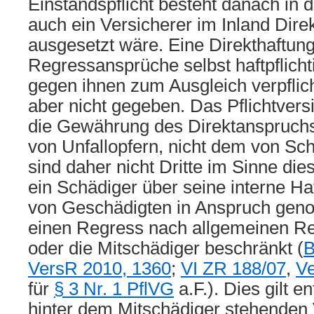
Einstandspflicht besteht danach in
auch ein Versicherer im Inland Dir
ausgesetzt wäre. Eine Direkthaftung 
Regressansprüche selbst haftpflicht
gegen ihnen zum Ausgleich verpflic
aber nicht gegeben. Das Pflichtver
die Gewährung des Direktanspruch
von Unfallopfern, nicht dem von Sch
sind daher nicht Dritte im Sinne dies
ein Schädiger über seine interne H
von Geschädigten in Anspruch geno
einen Regress nach allgemeinen R
oder die Mitschädiger beschränkt (
B
VersR 2010, 1360
;
VI ZR 188/07
,
Ve
für
§ 3 Nr. 1 PflVG
a.F.). Dies gilt e
hinter dem Mitschädiger stehenden 