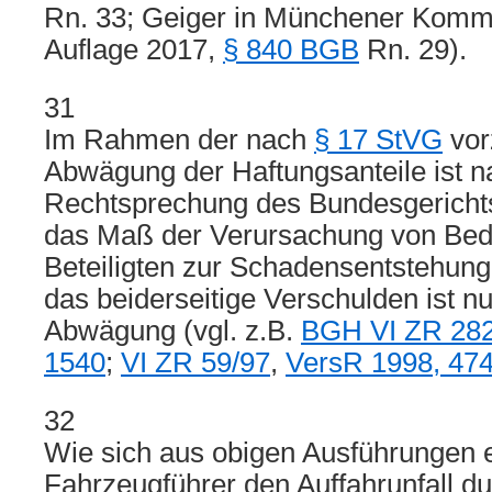
Rn. 33; Geiger in Münchener Komm
Auflage 2017,
§ 840 BGB
Rn. 29).
31
Im Rahmen der nach
§ 17 StVG
vor
Abwägung der Haftungsanteile ist n
Rechtsprechung des Bundesgerichtsh
das Maß der Verursachung von Bede
Beteiligten zur Schadensentstehung
das beiderseitige Verschulden ist nu
Abwägung (vgl. z.B.
BGH VI ZR 282
1540
;
VI ZR 59/97
,
VersR 1998, 47
32
Wie sich aus obigen Ausführungen e
Fahrzeugführer den Auffahrunfall du