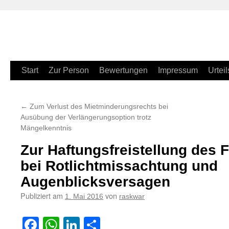
Zum
Start
Zur Person
Bewertungen
Impressum
Urteil
Inhalt
←
Zum Verlust des Mietminderungsrechts bei
springen
Ausübung der Verlängerungsoption trotz
Mängelkenntnis
Zur Haftungsfreistellung des 
bei Rotlichtmissachtung und
Augenblicksversagen
Publiziert am
von
1. Mai 2016
raskwar
Facebook
WhatsApp
LinkedIn
Teilen