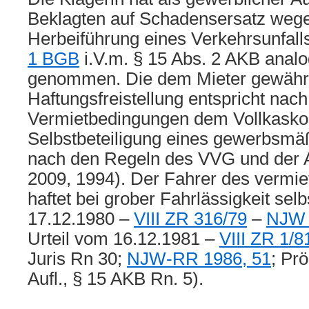
Beklagten auf Schadensersatz wege
Herbeiführung eines Verkehrsunfa
1 BGB
i.V.m. § 15 Abs. 2 AKB analo
genommen. Die dem Mieter gewähr
Haftungsfreistellung entspricht nach 
Vermietbedingungen dem Vollkasko
Selbstbeteiligung eines gewerbsmä
nach den Regeln des VVG und der
2009, 1994). Der Fahrer des vermi
haftet bei grober Fahrlässigkeit sel
17.12.1980 –
VIII ZR 316/79
–
NJW 
Urteil vom 16.12.1981 –
VIII ZR 1/8
Juris Rn 30;
NJW-RR 1986, 51
; Pr
Aufl., § 15 AKB Rn. 5).