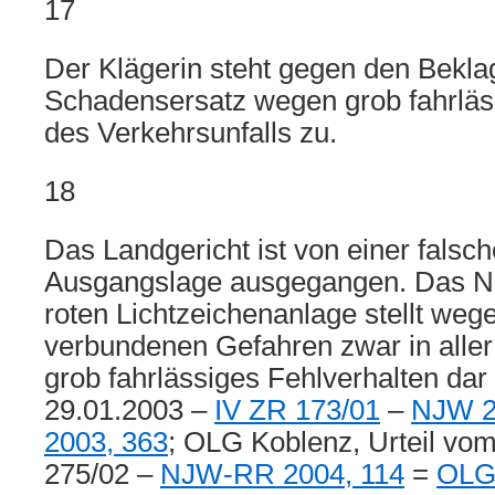
17
Der Klägerin steht gegen den Beklag
Schadensersatz wegen grob fahrläs
des Verkehrsunfalls zu.
18
Das Landgericht ist von einer falsch
Ausgangslage ausgegangen. Das Ni
roten Lichtzeichenanlage stellt weg
verbundenen Gefahren zwar in aller 
grob fahrlässiges Fehlverhalten dar
29.01.2003 –
IV ZR 173/01
–
NJW 2
2003, 363
; OLG Koblenz, Urteil vo
275/02 –
NJW-RR 2004, 114
=
OLG