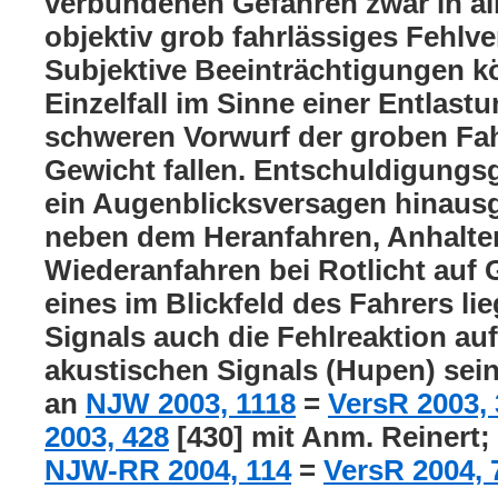
verbundenen Gefahren zwar in all
objektiv grob fahrlässiges Fehlve
Subjektive Beeinträchtigungen k
Einzelfall im Sinne einer Entlas
schweren Vorwurf der groben Fahr
Gewicht fallen. Entschuldigungs
ein Augenblicksversagen hinaus
neben dem Heranfahren, Anhalte
Wiederanfahren bei Rotlicht auf
eines im Blickfeld des Fahrers l
Signals auch die Fehlreaktion au
akustischen Signals (Hupen) sei
an
NJW 2003, 1118
=
VersR 2003,
2003, 428
[430] mit Anm. Reinert
NJW-RR 2004, 114
=
VersR 2004, 