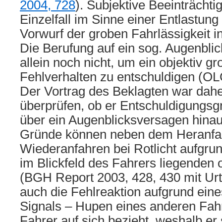
2004, 728
). Subjektive Beeinträcht
Einzelfall im Sinne einer Entlastu
Vorwurf der groben Fahrlässigkeit in
Die Berufung auf ein sog. Augenbli
allein noch nicht, um ein objektiv gr
Fehlverhalten zu entschuldigen (OL
Der Vortrag des Beklagten war dah
überprüfen, ob er Entschuldigungsgr
über ein Augenblicksversagen hina
Gründe können neben dem Heranfah
Wiederanfahren bei Rotlicht aufgru
im Blickfeld des Fahrers liegenden 
(BGH Report 2003, 428, 430 mit Ur
auch die Fehlreaktion aufgrund ein
Signals – Hupen eines anderen Fah
Fahrer auf sich bezieht, weshalb er 