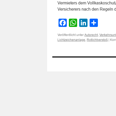
Vermieters dem Vollkaskoschut
Versicherers nach den Regeln
Facebook
WhatsApp
LinkedI
Teile
Veröffentlicht unter
,
Autorecht
Verkehrsunf
,
|
Kom
Lichtzeichenanlage
Rotlichtverstoß