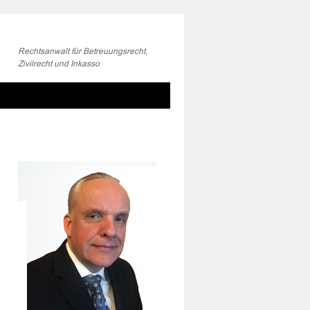
Rechtsanwalt für Betreuungsrecht,
Zivilrecht und Inkasso