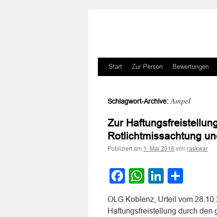
Zum
Start
Zur Person
Bewertungen
Inhalt
Ampel
Schlagwort-Archive:
springen
Zur Haftungsfreistellu
Rotlichtmissachtung u
Publiziert am
von
1. Mai 2016
raskwar
Facebook
WhatsApp
LinkedI
Teile
OLG Koblenz, Urteil vom 28.10.
Haftungsfreistellung durch den