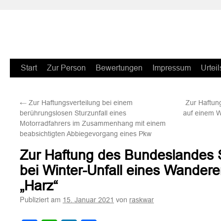
Zum
Start
Zur Person
Bewertungen
Impressum
Urteil
Inhalt
←
Zur Haftungsverteilung bei einem
Zur Haftun
springen
berührungslosen Sturzunfall eines
auf einem 
Motorradfahrers im Zusammenhang mit einem
beabsichtigten Abbiegevorgang eines Pkw
Zur Haftung des Bundeslandes 
bei Winter-Unfall eines Wandere
„Harz“
Publiziert am
von
15. Januar 2021
raskwar