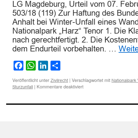
LG Magdeburg, Urteil vom 07. Febr
503/18 (119) Zur Haftung des Bund
Anhalt bei Winter-Unfall eines Wan
Nationalpark „Harz“ Tenor 1. Die K
nach gerechtfertigt. 2. Die Kostenen
dem Endurteil vorbehalten. …
Weit
Facebook
WhatsApp
LinkedIn
Teilen
Veröffentlicht unter
|
Verschlagwortet mit
Zivilrecht
Nationalpark 
für
|
Kommentare deaktiviert
Sturzunfall
Zur
Haftung
des
Bundeslandes
Sachsen-
Anhalt
bei
Winter-