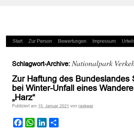
Zum
Start
Zur Person
Bewertungen
Impressum
Urteil
Inhalt
Nationalpark Verkeh
Schlagwort-Archive:
springen
Zur Haftung des Bundeslandes 
bei Winter-Unfall eines Wandere
„Harz“
Publiziert am
von
15. Januar 2021
raskwar
Facebook
WhatsApp
LinkedIn
Teilen